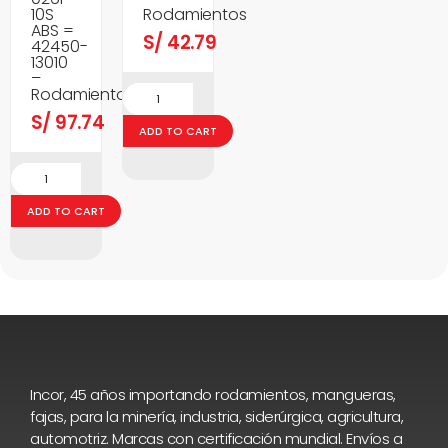
10S
Rodamientos
ABS =
S/
42.79
42450-
13010
–
Rodamientos
S/
97.74
ADD TO CART
ADD TO CART
Incor, 45 años importando rodamientos, mangueras,
fajas, para la minería, industria, siderúrgica, agricultura,
automotriz. Marcas con certificación mundial. Envíos a