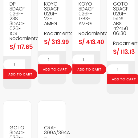
DPI
KOYO
KOYO
GOTO
3DACF
3DACF
3DACF
3DACF
026F-
026F-
026F-
026F-
23S =
23-
17BS-
15DS
3DACF
AMFG
AMFG
ABS =
026F-
–
–
42450-
1CS –
Rodamientos
Rodamientos
06130
Rodamientos
–
S/
313.99
S/
413.40
Rodamien
S/
117.65
S/
113.13
ADD TO CART
ADD TO CART
ADD TO CART
ADD TO CART
GOTO
CRAFT
3DACF
399A/394A
026F-
–