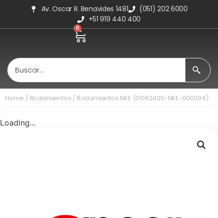
Av. Oscar R. Benavides 1481
(051) 202 6000
+51 919 440 400
0
Home
/
Rodamientos
/ Rodamientos NKE (01062405-NKE-000004)
Loading...