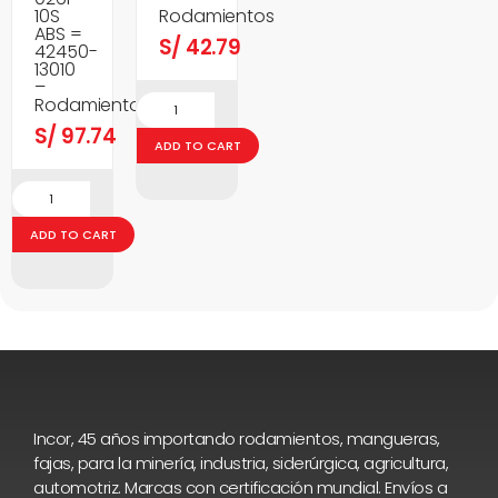
10S
Rodamientos
ABS =
S/
42.79
42450-
13010
–
Rodamientos
S/
97.74
ADD TO CART
ADD TO CART
Incor, 45 años importando rodamientos, mangueras,
fajas, para la minería, industria, siderúrgica, agricultura,
automotriz. Marcas con certificación mundial. Envíos a