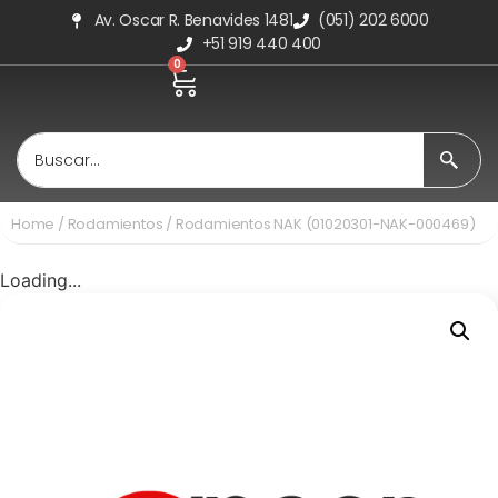
Av. Oscar R. Benavides 1481
(051) 202 6000
+51 919 440 400
0
Home
/
Rodamientos
/ Rodamientos NAK (01020301-NAK-000469)
Loading...