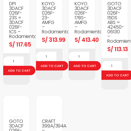
DPI
KOYO
KOYO
GOTO
3DACF
3DACF
3DACF
3DACF
026F-
026F-
026F-
026F-
23S =
23-
17BS-
15DS
3DACF
AMFG
AMFG
ABS =
026F-
–
–
42450-
1CS –
Rodamientos
Rodamientos
06130
Rodamientos
–
S/
313.99
S/
413.40
Rodamien
S/
117.65
S/
113.13
ADD TO CART
ADD TO CART
ADD TO CART
ADD TO CART
GOTO
CRAFT
3DACF
399A/394A
026F-
–