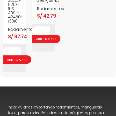
3DACF
399A/394A
026F-
–
10S
Rodamientos
ABS =
S/
42.79
42450-
13010
–
Rodamientos
S/
97.74
ADD TO CART
ADD TO CART
Incor, 45 años importando rodamientos, mangueras,
fajas, para la minería, industria, siderúrgica, agricultura,