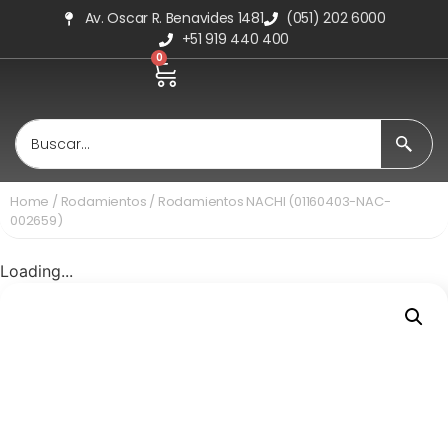
Av. Oscar R. Benavides 1481
(051) 202 6000
+51 919 440 400
0
Home
/
Rodamientos
/ Rodamientos NACHI (01160403-NAC-
002659)
Loading...