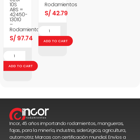
10S
Rodamientos
ABS =
S/
42.79
42450-
13010
–
Rodamientos
S/
97.74
ADD TO CART
ADD TO CART
Incor, 45 años importando rodamientos, mangueras,
fajas, para la minería, industria, siderúrgica, agricultura,
automotriz. Marcas con certificación mundial. Envíos a