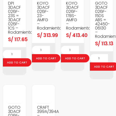
DPI
KOYO
KOYO
GOTO
3DACF
3DACF
3DACF
3DACF
026F-
026F-
026F-
026F-
23S =
23-
17BS-
15DS
3DACF
AMFG
AMFG
ABS =
026F-
–
–
42450-
1CS –
Rodamientos
Rodamientos
06130
Rodamientos
–
S/
313.99
S/
413.40
Rodamien
S/
117.65
S/
113.13
ADD TO CART
ADD TO CART
ADD TO CART
ADD TO CART
GOTO
CRAFT
3DACF
399A/394A
026F-
–