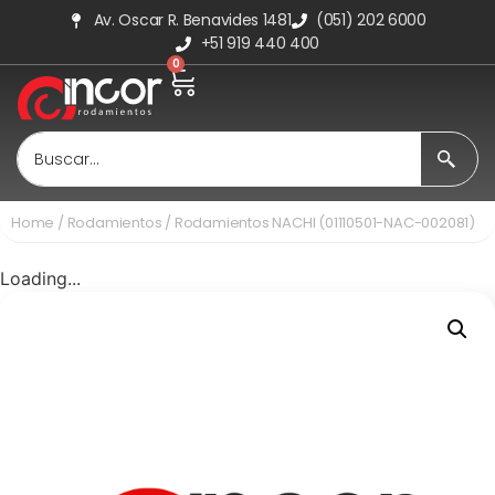
Av. Oscar R. Benavides 1481
(051) 202 6000
+51 919 440 400
0
Home
/
Rodamientos
/ Rodamientos NACHI (01110501-NAC-002081)
Loading...