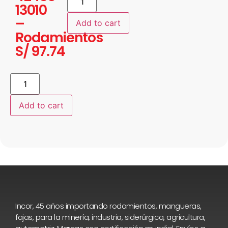
13010
–
Add to cart
Rodamientos
S/
97.74
Add to cart
Incor, 45 años importando rodamientos, mangueras,
fajas, para la minería, industria, siderúrgica, agricultura,