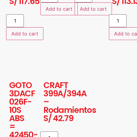
S/
117.65
S/
113.1
Add to cart
Add to cart
Add to cart
Add to ca
GOTO
CRAFT
3DACF
399A/394A
026F-
–
10S
Rodamientos
ABS
S/
42.79
=
42450-