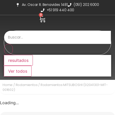
Av. Oscar R. Benavides 1481
(051) 202 6000
+51 919 440 400
0
resultados
Ver todos
Home
/
Rodamientos
/ Rodamientos MITSUBOSHI (02041301-MIT-
001602)
Loading...