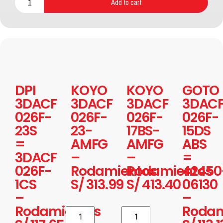
Add to cart
DPI
KOYO
KOYO
GOTO
3DACF
3DACF
3DACF
3DAC
026F-
026F-
026F-
026F-
23S
23-
17BS-
15DS
=
AMFG
AMFG
ABS
3DACF
–
–
=
026F-
Rodamientos
Rodamientos
42450
1CS
S/
313.99
S/
413.40
06130
–
–
Rodamientos
Rodam