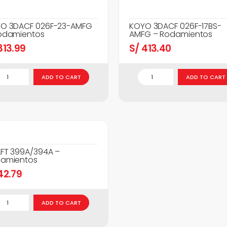
O 3DACF 026F-23-AMFG
KOYO 3DACF 026F-17BS-
odamientos
AMFG – Rodamientos
13.99
S/
413.40
ADD TO CART
ADD TO CART
FT 399A/394A –
amientos
42.79
ADD TO CART