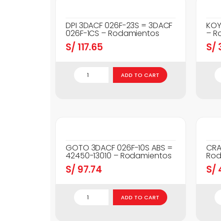
DPI 3DACF 026F-23S = 3DACF
KOY
026F-1CS – Rodamientos
– R
S/
117.65
S/
3
ADD TO CART
GOTO 3DACF 026F-10S ABS =
CRA
42450-13010 – Rodamientos
Rod
S/
97.74
S/
ADD TO CART