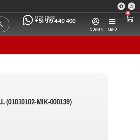
0
ESCRÍBENOS
+51 919 440 400
CUENTA
MENÚ
L (01010102-MIK-000139)