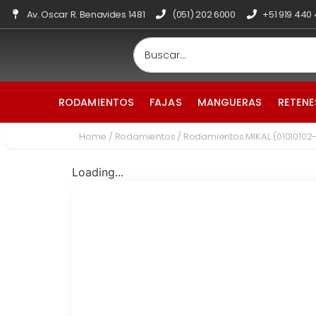
Av. Oscar R. Benavides 1481
(051) 202 6000
+51 919 440
RODAMIENTOS
FAJAS
MANGUERAS
RETENE
Home
/
Rodamientos
/ Rodamientos MIKAL (01010102
Loading...