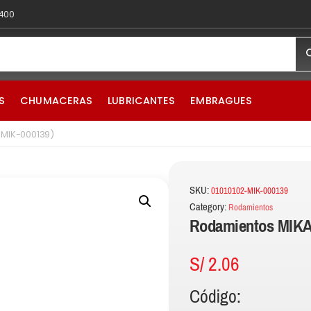
 400
S
CHUMACERAS
LUBRICANTES
EMBRAGUES
-MIK-000139)
SKU:
01010102-MIK-000139
Category:
Rodamientos
Rodamientos MIKA
S/
2.06
Código: