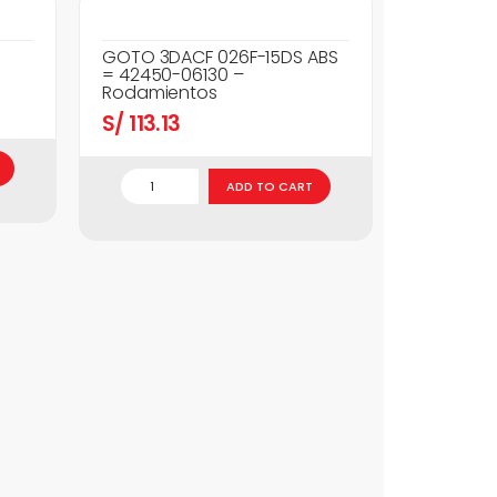
GOTO 3DACF 026F-15DS ABS
= 42450-06130 –
Rodamientos
S/
113.13
ADD TO CART