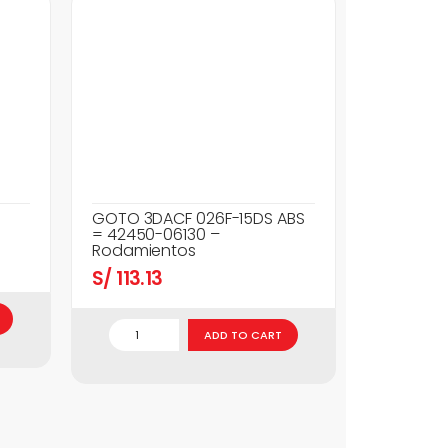
GOTO 3DACF 026F-15DS ABS
= 42450-06130 –
Rodamientos
S/
113.13
ADD TO CART