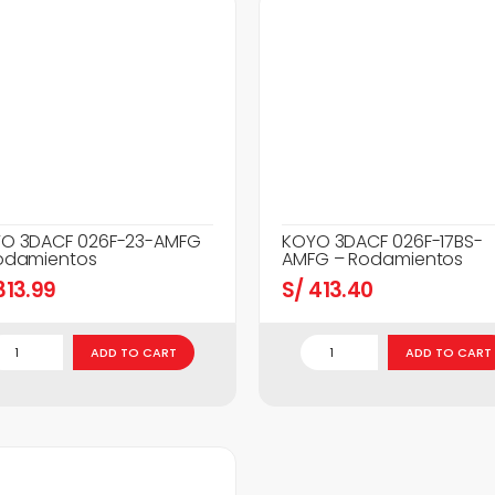
O 3DACF 026F-23-AMFG
KOYO 3DACF 026F-17BS-
odamientos
AMFG – Rodamientos
13.99
S/
413.40
ADD TO CART
ADD TO CART