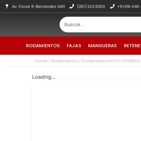
Av. Oscar R. Benavides 1481
(051) 202 6000
+51 919 440
RODAMIENTOS
FAJAS
MANGUERAS
RETENE
Home
/
Rodamientos
/ Rodamientos KOYO (01181802
Loading...