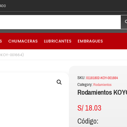
 400
S
CHUMACERAS
LUBRICANTES
EMBRAGUES
-KOY-001664)
SKU:
01181802-KOY-001664
Category:
Rodamientos
Rodamientos KOYO
S/
18.03
Código: