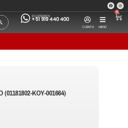
0
ESCRÍBENOS
+51 919 440 400
CUENTA
MENÚ
 (01181802-KOY-001664)