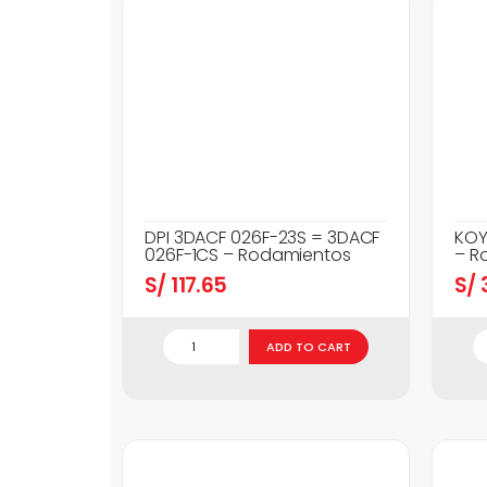
DPI 3DACF 026F-23S = 3DACF
KOY
026F-1CS – Rodamientos
– R
S/
117.65
S/
3
ADD TO CART