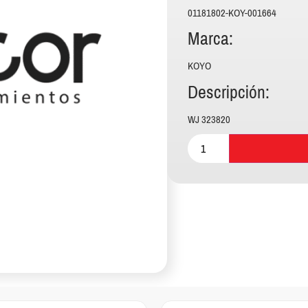
01181802-KOY-001664
Marca:
KOYO
Descripción:
WJ 323820