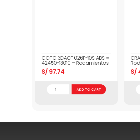
GOTO 3DACF 026F-10S ABS =
CRA
42450-13010 – Rodamientos
Rod
S/
97.74
S/
ADD TO CART