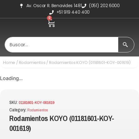
Av. Oscar R. Benavides 1481
(051) 202 6000
+51 919 440 400
0
Home
/
Rodamientos
/ Rodamientos KOYO (01181601-KOY-001619)
Loading...
SKU:
01181601-KOY-001619
Category:
Rodamientos
Rodamientos KOYO (01181601-KOY-
001619)