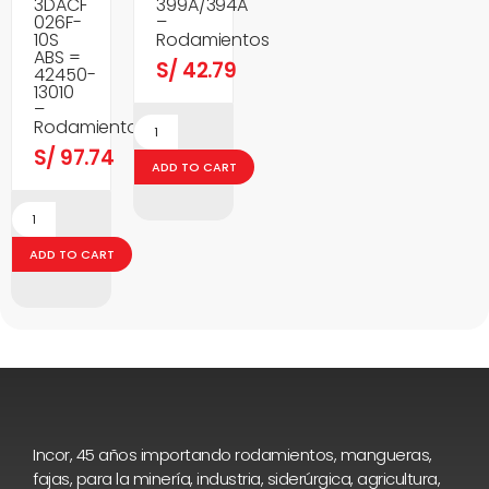
3DACF
399A/394A
026F-
–
10S
Rodamientos
ABS =
S/
42.79
42450-
13010
–
Rodamientos
S/
97.74
ADD TO CART
ADD TO CART
Incor, 45 años importando rodamientos, mangueras,
fajas, para la minería, industria, siderúrgica, agricultura,