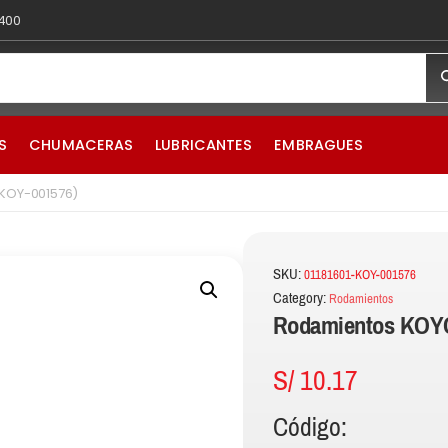
 400
S
CHUMACERAS
LUBRICANTES
EMBRAGUES
-KOY-001576)
SKU:
01181601-KOY-001576
Category:
Rodamientos
Rodamientos KOYO
S/
10.17
Código: