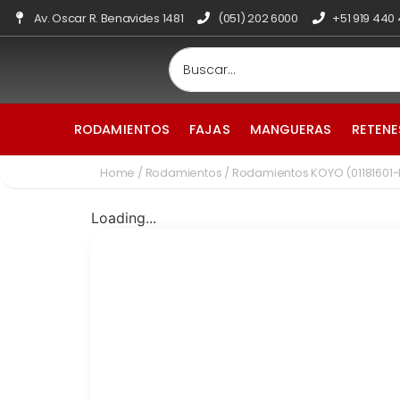
Av. Oscar R. Benavides 1481
(051) 202 6000
+51 919 440
RODAMIENTOS
FAJAS
MANGUERAS
RETENE
Home
/
Rodamientos
/ Rodamientos KOYO (01181601
Loading...