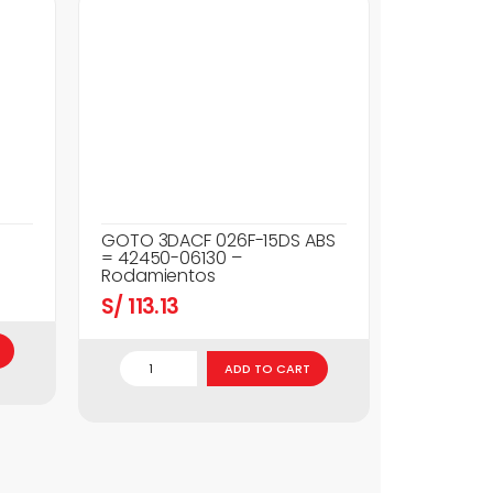
GOTO 3DACF 026F-15DS ABS
= 42450-06130 –
Rodamientos
S/
113.13
ADD TO CART