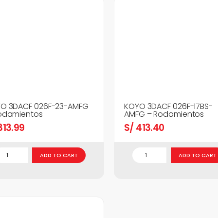
O 3DACF 026F-23-AMFG
KOYO 3DACF 026F-17BS-
odamientos
AMFG – Rodamientos
13.99
S/
413.40
ADD TO CART
ADD TO CART