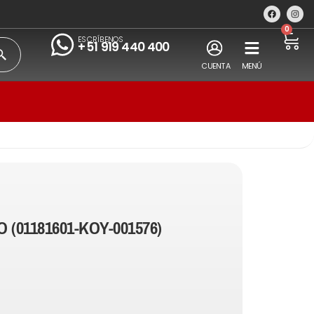
0
ESCRÍBENOS
+51 919 440 400
CUENTA
MENÚ
 (01181601-KOY-001576)