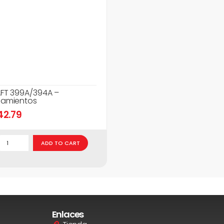
FT 399A/394A –
amientos
42.79
ADD TO CART
Enlaces