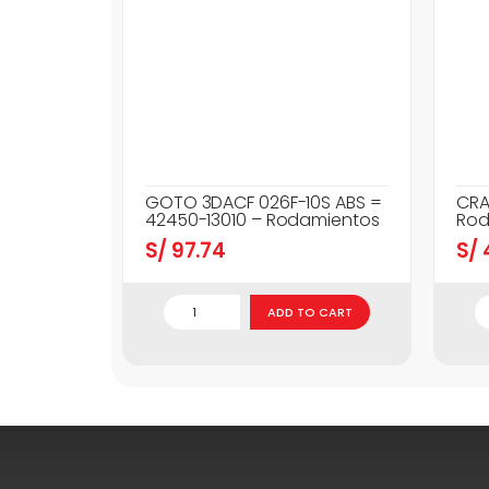
GOTO 3DACF 026F-10S ABS =
CRA
42450-13010 – Rodamientos
Rod
S/
97.74
S/
ADD TO CART