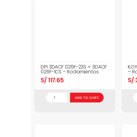
DPI 3DACF 026F-23S = 3DACF
KOY
026F-1CS – Rodamientos
– R
S/
117.65
S/
3
ADD TO CART