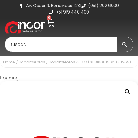
Av. Oscar R. Benavides 1481
(051) 202 6000
+51 919 440 400
0
Home
/
Rodamientos
/ Rodamientos KOYO (01181001-KOY-001265)
Loading...