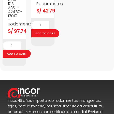
10S
Rodamientos
ABS =
S/
42.79
42450-
13010
–
Rodamientos
S/
97.74
ADD TO CART
ADD TO CART
Incor, 45 años importando rodamientos, mangueras,
fajas, para la minería, industria, siderúrgica, agricultura,
automotriz. Marcas con certificación mundial. Envíos a