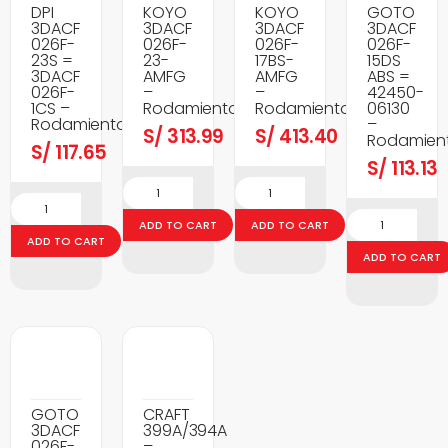
DPI
KOYO
KOYO
GOTO
3DACF
3DACF
3DACF
3DACF
026F-
026F-
026F-
026F-
23S =
23-
17BS-
15DS
3DACF
AMFG
AMFG
ABS =
026F-
–
–
42450-
1CS –
Rodamientos
Rodamientos
06130
Rodamientos
–
S/
313.99
S/
413.40
Rodamien
S/
117.65
S/
113.13
ADD TO CART
ADD TO CART
ADD TO CART
ADD TO CART
GOTO
CRAFT
3DACF
399A/394A
026F-
–