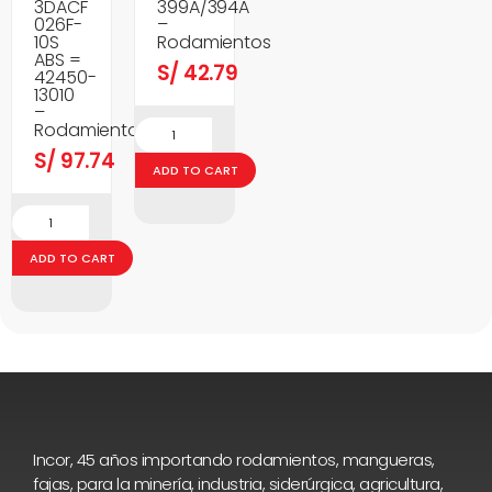
3DACF
399A/394A
026F-
–
10S
Rodamientos
ABS =
S/
42.79
42450-
13010
–
Rodamientos
S/
97.74
ADD TO CART
ADD TO CART
Incor, 45 años importando rodamientos, mangueras,
fajas, para la minería, industria, siderúrgica, agricultura,