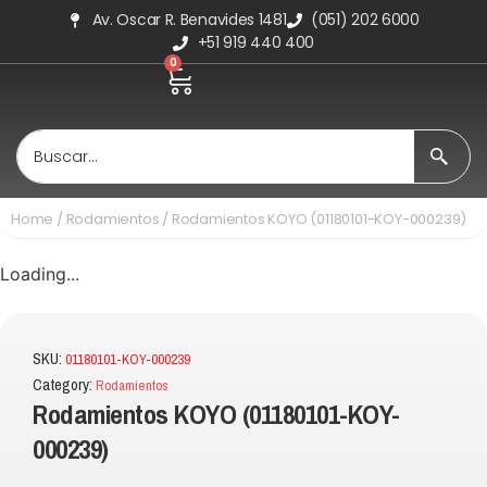
Av. Oscar R. Benavides 1481
(051) 202 6000
+51 919 440 400
0
Home
/
Rodamientos
/ Rodamientos KOYO (01180101-KOY-000239)
Loading...
SKU:
01180101-KOY-000239
Category:
Rodamientos
Rodamientos KOYO (01180101-KOY-
000239)