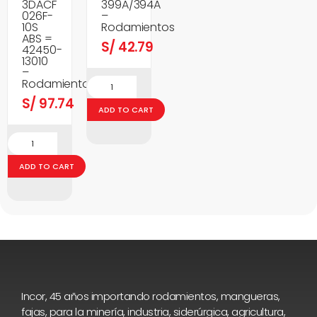
3DACF
399A/394A
026F-
–
10S
Rodamientos
ABS =
S/
42.79
42450-
13010
–
Rodamientos
S/
97.74
ADD TO CART
ADD TO CART
Incor, 45 años importando rodamientos, mangueras,
fajas, para la minería, industria, siderúrgica, agricultura,