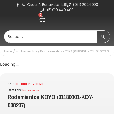
Av. Oscar R. Benavides 1481
(051) 202 6000
+51 919 440 400
0
Home
/
Rodamientos
/ Rodamientos KOYO (01180101-KOY-000237)
Loading...
SKU:
01180101-KOY-000237
Category:
Rodamientos
Rodamientos KOYO (01180101-KOY-
000237)