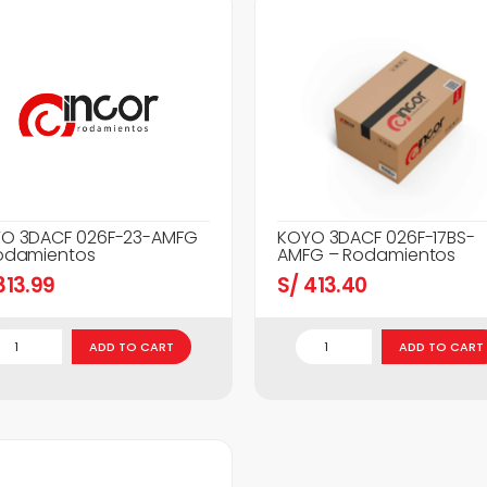
O 3DACF 026F-23-AMFG
KOYO 3DACF 026F-17BS-
odamientos
AMFG – Rodamientos
13.99
S/
413.40
ADD TO CART
ADD TO CART