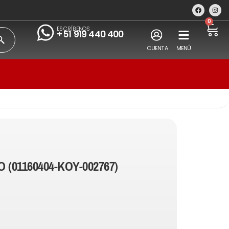
0
ESCRÍBENOS
+51 919 440 400
CUENTA
MENÚ
 (01160404-KOY-002767)