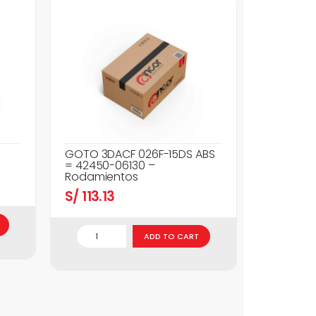
GOTO 3DACF 026F-15DS ABS
= 42450-06130 –
Rodamientos
S/
113.13
ADD TO CART