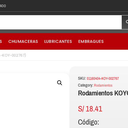
 400
S
CHUMACERAS
LUBRICANTES
EMBRAGUES
4-KOY-002767)
SKU:
01160404-KOY-002767
Category:
Rodamientos
Rodamientos KOYO
S/
18.41
Código: