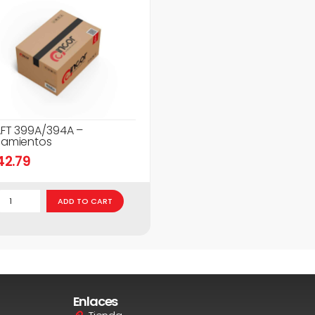
FT 399A/394A –
amientos
42.79
ADD TO CART
Enlaces