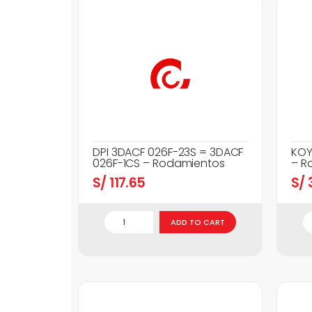
DPI 3DACF 026F-23S = 3DACF
KOY
026F-1CS – Rodamientos
– R
S/
117.65
S/
3
ADD TO CART