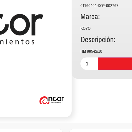
01160404-KOY-002767
Marca:
KOYO
Descripción:
HM 88542/10