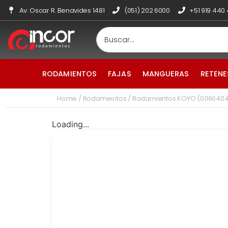
Av. Oscar R. Benavides 1481
(051) 202 6000
+51 919 440
RODAMIENTOS
FAJAS
MANGUERAS
RETENE
Home
/
Rodamientos
/ Rodamientos KOYO (0116040
Loading...