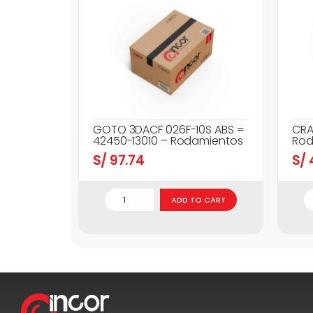
GOTO 3DACF 026F-10S ABS =
CRA
42450-13010 – Rodamientos
Rod
S/
97.74
S/
ADD TO CART