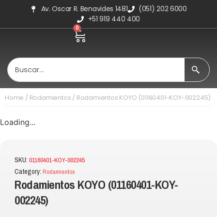
Av. Oscar R. Benavides 1481
(051) 202 6000
+51 919 440 400
0
Home
/
Rodamientos
/ Rodamientos KOYO (01160401-KOY-002245)
Loading...
SKU:
01160401-KOY-002245
Category:
Rodamientos
Rodamientos KOYO (01160401-KOY-
002245)