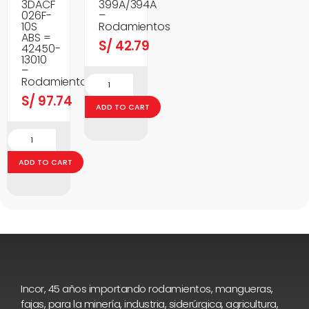
3DACF
399A/394A
026F-
–
10S
Rodamientos
ABS =
S/
42.79
42450-
13010
–
Rodamientos
S/
97.74
ADD TO CART
ADD TO CART
Incor, 45 años importando rodamientos, mangueras,
fajas, para la minería, industria, siderúrgica, agricultura,