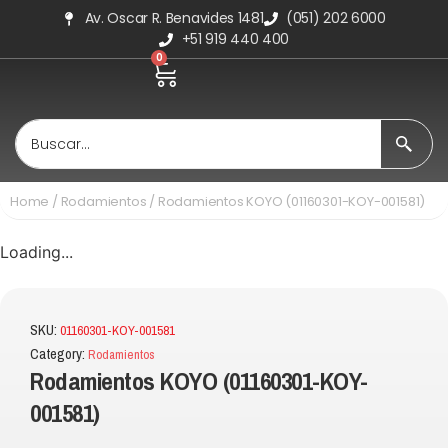
Av. Oscar R. Benavides 1481
(051) 202 6000
+51 919 440 400
0
Home
/
Rodamientos
/ Rodamientos KOYO (01160301-KOY-001581)
Loading...
SKU:
01160301-KOY-001581
Category:
Rodamientos
Rodamientos KOYO (01160301-KOY-
001581)