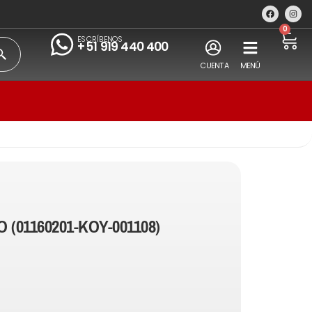
0
ESCRÍBENOS
+51 919 440 400
CUENTA
MENÚ
 (01160201-KOY-001108)