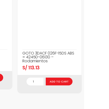
GOTO 3DACF 026F-15DS ABS
= 42450-06130 –
Rodamientos
S/
113.13
ADD TO CART