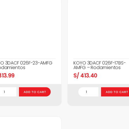
O 3DACF 026F-23-AMFG
KOYO 3DACF 026F-17BS-
odamientos
AMFG – Rodamientos
13.99
S/
413.40
ADD TO CART
ADD TO CART