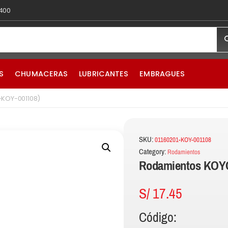
 400
S
CHUMACERAS
LUBRICANTES
EMBRAGUES
-KOY-001108)
SKU:
01160201-KOY-001108
Category:
Rodamientos
Rodamientos KOYO
S/
17.45
Código: