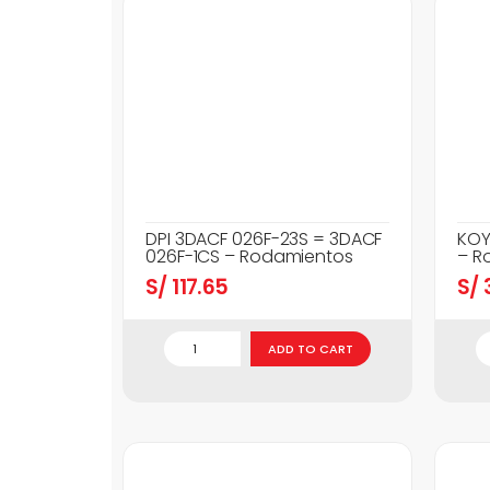
DPI 3DACF 026F-23S = 3DACF
KOY
026F-1CS – Rodamientos
– R
S/
117.65
S/
3
ADD TO CART