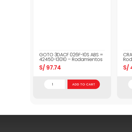
GOTO 3DACF 026F-10S ABS =
CRA
42450-13010 – Rodamientos
Rod
S/
97.74
S/
ADD TO CART