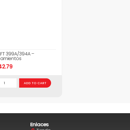
FT 399A/394A –
amientos
42.79
ADD TO CART
Enlaces