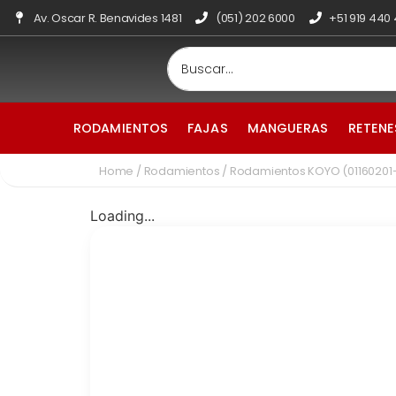
Av. Oscar R. Benavides 1481
(051) 202 6000
+51 919 440
RODAMIENTOS
FAJAS
MANGUERAS
RETENE
Home
/
Rodamientos
/ Rodamientos KOYO (01160201
Loading...