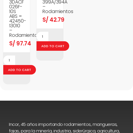
3DACF
399A/394A
026F-
–
10S
Rodamientos
ABS =
S/
42.79
42450-
13010
–
Rodamientos
S/
97.74
ADD TO CART
ADD TO CART
Incor, 45 años importando rodamientos, mangueras,
fajas, para la minería, industria, siderúrgica, agricultura,