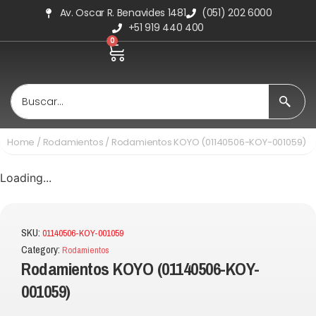
Av. Oscar R. Benavides 1481
(051) 202 6000
+51 919 440 400
0
Home
/
Rodamientos
/ Rodamientos KOYO (01140506-KOY-001059)
Loading...
SKU:
01140506-KOY-001059
Category:
Rodamientos
Rodamientos KOYO (01140506-KOY-
001059)