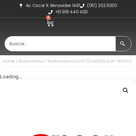
Av. Oscar R. Benavides 1481
(051) 202 6000
+51 919 440 400
0
Home
/
Rodamientos
/ Rodamientos KOYO (01140506-KOY-001007)
Loading...