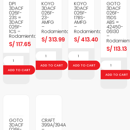
DPI
KOYO
KOYO
GOTO
3DACF
3DACF
3DACF
3DACF
026F-
026F-
026F-
026F-
23S =
23-
17BS-
15DS
3DACF
AMFG
AMFG
ABS =
026F-
–
–
42450-
1CS –
Rodamientos
Rodamientos
06130
Rodamientos
–
S/
313.99
S/
413.40
Rodamien
S/
117.65
S/
113.13
ADD TO CART
ADD TO CART
ADD TO CART
ADD TO CART
GOTO
CRAFT
3DACF
399A/394A
026F-
–