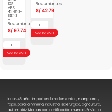
10S
Rodamientos
ABS =
S/
42.79
42450-
13010
–
Rodamientos
S/
97.74
ADD TO CART
ADD TO CART
Incor, 45 años importando rodamientos, mangueras,
fajas, para la minería, industria, siderúrgica, agricultura,
automotriz. Marcas con certificación mundial. Envíos a