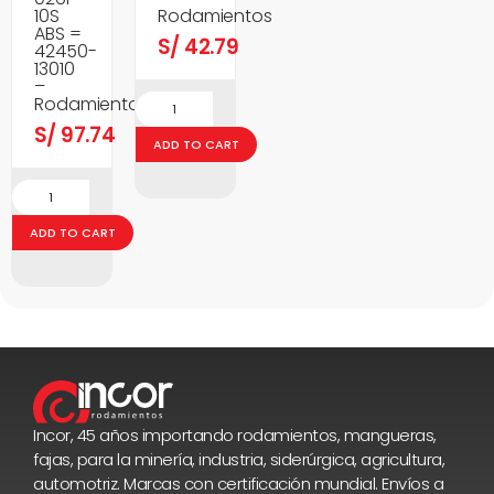
10S
Rodamientos
ABS =
S/
42.79
42450-
13010
–
Rodamientos
S/
97.74
ADD TO CART
ADD TO CART
Incor, 45 años importando rodamientos, mangueras,
fajas, para la minería, industria, siderúrgica, agricultura,
automotriz. Marcas con certificación mundial. Envíos a