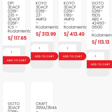
DPI
KOYO
KOYO
GOTO
3DACF
3DACF
3DACF
3DACF
026F-
026F-
026F-
026F-
23S =
23-
17BS-
15DS
3DACF
AMFG
AMFG
ABS =
026F-
–
–
42450-
1CS –
Rodamientos
Rodamientos
06130
Rodamientos
–
S/
313.99
S/
413.40
Rodamien
S/
117.65
S/
113.13
ADD TO CART
ADD TO CART
ADD TO CART
ADD TO CART
GOTO
CRAFT
3DACF
399A/394A
026F-
–