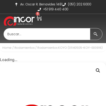
Av. Oscar R. Benavides 1481
(051) 202 6000
+51 919 440 400
0
Home
/
Rodamientos
/ Rodamientos KOYO (01140505-KOY-000916)
Loading...