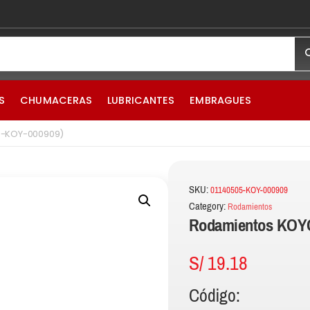
S
CHUMACERAS
LUBRICANTES
EMBRAGUES
5-KOY-000909)
SKU:
01140505-KOY-000909
Category:
Rodamientos
Rodamientos KOYO
S/
19.18
Código: