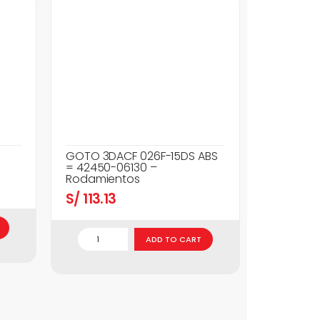
GOTO 3DACF 026F-15DS ABS
= 42450-06130 –
Rodamientos
S/
113.13
ADD TO CART