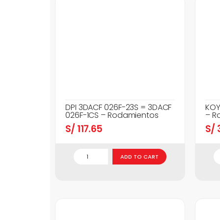
DPI 3DACF 026F-23S = 3DACF
KOY
026F-1CS – Rodamientos
– R
S/
117.65
S/
3
ADD TO CART