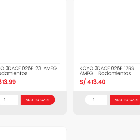
O 3DACF 026F-23-AMFG
KOYO 3DACF 026F-17BS-
odamientos
AMFG – Rodamientos
13.99
S/
413.40
ADD TO CART
ADD TO CART