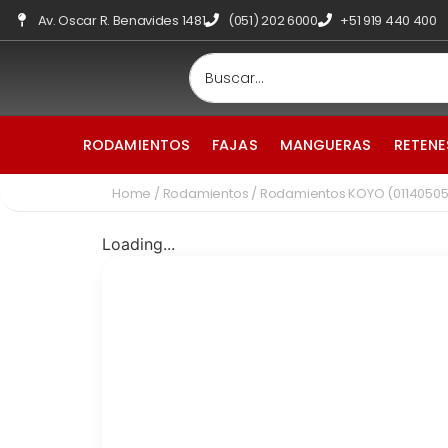
Av. Oscar R. Benavides 1481
(051) 202 6000
+51 919 440 400
RODAMIENTOS
FAJAS
MANGUERAS
RETENE
Home
/
Rodamientos
/ Rodamientos KOYO (0114050
Loading...