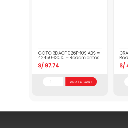
GOTO 3DACF 026F-10S ABS =
CRA
42450-13010 – Rodamientos
Rod
S/
97.74
S/
ADD TO CART