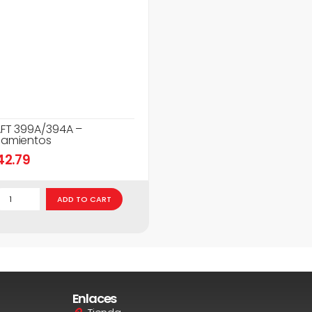
FT 399A/394A –
amientos
42.79
ADD TO CART
Enlaces