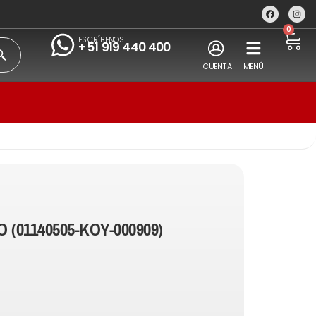
0
ESCRÍBENOS
+51 919 440 400
CUENTA
MENÚ
 (01140505-KOY-000909)