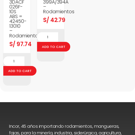
3DACF
399A/394A
026F-
–
10S
Rodamientos
ABS =
S/
42.79
42450-
13010
–
Rodamientos
S/
97.74
ADD TO CART
ADD TO CART
Incor, 45 años importando rodamientos, mangueras,
fajas, para la minería, industria, siderúrgica, agricultura,