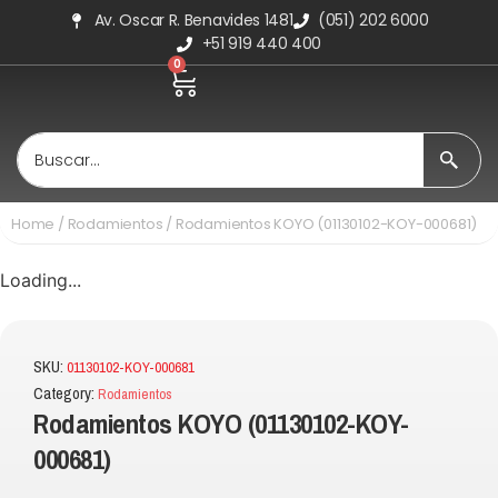
Av. Oscar R. Benavides 1481
(051) 202 6000
+51 919 440 400
0
Home
/
Rodamientos
/ Rodamientos KOYO (01130102-KOY-000681)
Loading...
SKU:
01130102-KOY-000681
Category:
Rodamientos
Rodamientos KOYO (01130102-KOY-
000681)