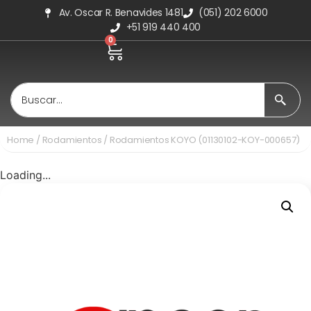
Av. Oscar R. Benavides 1481
(051) 202 6000
+51 919 440 400
0
Home
/
Rodamientos
/ Rodamientos KOYO (01130102-KOY-000657)
Loading...