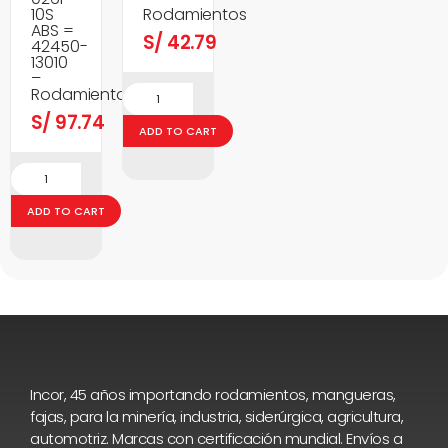
10S
Rodamientos
ABS =
S/
42.79
42450-
13010
–
Rodamientos
S/
97.74
ADD TO CART
ADD TO CART
Incor, 45 años importando rodamientos, mangueras,
fajas, para la minería, industria, siderúrgica, agricultura,
automotriz. Marcas con certificación mundial. Envíos a