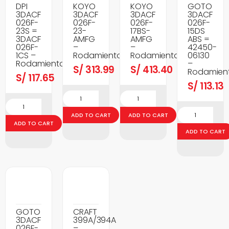
DPI
KOYO
KOYO
GOTO
3DACF
3DACF
3DACF
3DACF
026F-
026F-
026F-
026F-
23S =
23-
17BS-
15DS
3DACF
AMFG
AMFG
ABS =
026F-
–
–
42450-
1CS –
Rodamientos
Rodamientos
06130
Rodamientos
–
S/
313.99
S/
413.40
Rodamien
S/
117.65
S/
113.13
ADD TO CART
ADD TO CART
ADD TO CART
ADD TO CART
GOTO
CRAFT
3DACF
399A/394A
026F-
–