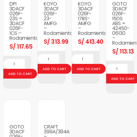
DPI
KOYO
KOYO
GOTO
3DACF
3DACF
3DACF
3DACF
026F-
026F-
026F-
026F-
23S =
23-
17BS-
15DS
3DACF
AMFG
AMFG
ABS =
026F-
–
–
42450-
1CS –
Rodamientos
Rodamientos
06130
Rodamientos
–
S/
313.99
S/
413.40
Rodamien
S/
117.65
S/
113.13
ADD TO CART
ADD TO CART
ADD TO CART
ADD TO CART
GOTO
CRAFT
3DACF
399A/394A
026F-
–