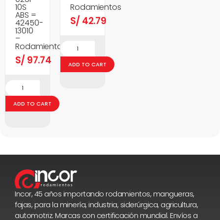
10S
Rodamientos
ABS =
S/
42.79
42450-
13010
–
Rodamientos
S/
97.74
ADD TO CART
ADD TO CART
Incor, 45 años importando rodamientos, mangueras,
fajas, para la minería, industria, siderúrgica, agricultura,
automotriz. Marcas con certificación mundial. Envíos a