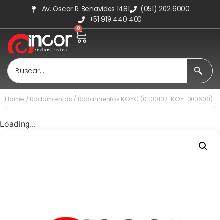
Av. Oscar R. Benavides 1481
(051) 202 6000
+51 919 440 400
0
Home
/
Rodamientos
/ Rodamientos KOYO (01130102-KOY-000608)
Loading...