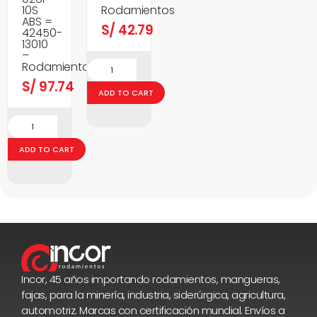
10S
Rodamientos
ABS =
S/
42.79
42450-
13010
–
Rodamientos
S/
97.74
ADD TO CART
ADD TO CART
Incor, 45 años importando rodamientos, mangueras,
fajas, para la minería, industria, siderúrgica, agricultura,
automotriz. Marcas con certificación mundial. Envíos a