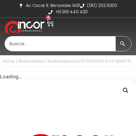
Av. Oscar R. Benavides 1481
(051) 202 6000
+51 919 440 400
0
Home
/
Rodamientos
/ Rodamientos KOYO (01130102-KOY-000577)
Loading...