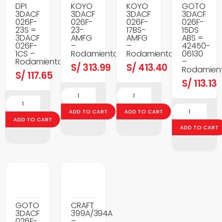
DPI
KOYO
KOYO
GOTO
3DACF
3DACF
3DACF
3DACF
026F-
026F-
026F-
026F-
23S =
23-
17BS-
15DS
3DACF
AMFG
AMFG
ABS =
026F-
–
–
42450-
1CS –
Rodamientos
Rodamientos
06130
Rodamientos
–
S/
313.99
S/
413.40
Rodamien
S/
117.65
S/
113.13
ADD TO CART
ADD TO CART
ADD TO CART
ADD TO CART
GOTO
CRAFT
3DACF
399A/394A
026F-
–