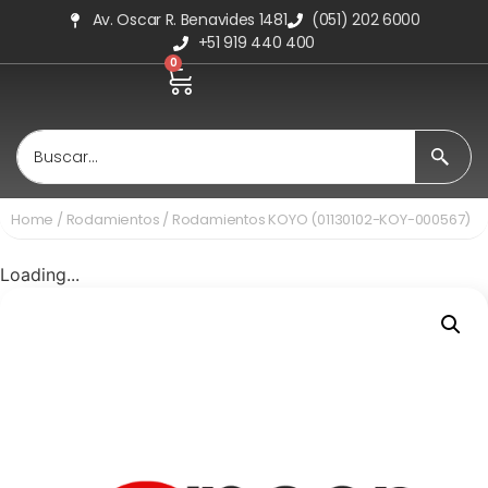
Av. Oscar R. Benavides 1481
(051) 202 6000
+51 919 440 400
0
Home
/
Rodamientos
/ Rodamientos KOYO (01130102-KOY-000567)
Loading...