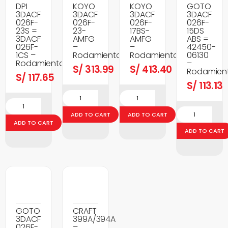
DPI
KOYO
KOYO
GOTO
3DACF
3DACF
3DACF
3DACF
026F-
026F-
026F-
026F-
23S =
23-
17BS-
15DS
3DACF
AMFG
AMFG
ABS =
026F-
–
–
42450-
1CS –
Rodamientos
Rodamientos
06130
Rodamientos
–
S/
313.99
S/
413.40
Rodamien
S/
117.65
S/
113.13
ADD TO CART
ADD TO CART
ADD TO CART
ADD TO CART
GOTO
CRAFT
3DACF
399A/394A
026F-
–