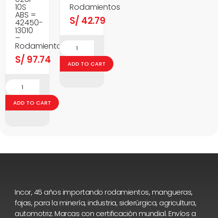
10S
Rodamientos
ABS =
S/
42.79
42450-
13010
–
Rodamientos
S/
97.74
ADD TO CART
ADD TO CART
Incor, 45 años importando rodamientos, mangueras,
fajas, para la minería, industria, siderúrgica, agricultura,
automotriz. Marcas con certificación mundial. Envíos a