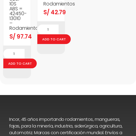
10S
Rodamientos
ABS =
S/
42.79
42450-
13010
–
Rodamientos
S/
97.74
ADD TO CART
ADD TO CART
Incor, 45 años importando rodamientos, mangueras,
fajas, para la minería, industria, siderúrgica, agricultura,
automotriz. Marcas con certificación mundial. Envíos a