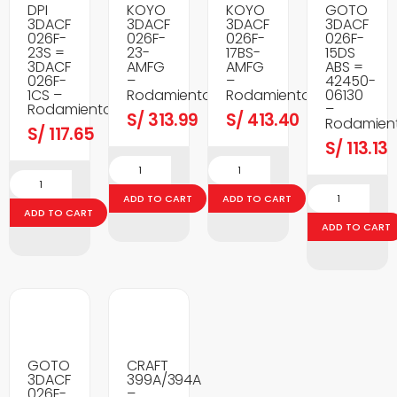
DPI
KOYO
KOYO
GOTO
3DACF
3DACF
3DACF
3DACF
026F-
026F-
026F-
026F-
23S =
23-
17BS-
15DS
3DACF
AMFG
AMFG
ABS =
026F-
–
–
42450-
1CS –
Rodamientos
Rodamientos
06130
Rodamientos
–
S/
313.99
S/
413.40
Rodamien
S/
117.65
S/
113.13
ADD TO CART
ADD TO CART
ADD TO CART
ADD TO CART
GOTO
CRAFT
3DACF
399A/394A
026F-
–