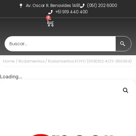
Av. Oscar R. Benavides 1481
(051) 202 6000
+51 919 440 400
0
Home
/
Rodamientos
/ Rodamientos KOYO (01130102-KOY-000364)
Loading...