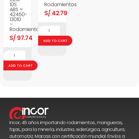
10S
Rodamientos
ABS =
S/
42.79
42450-
13010
–
Rodamientos
S/
97.74
ADD TO CART
ADD TO CART
Incor, 45 años importando rodamientos, mangueras,
fajas, para la minería, industria, siderúrgica, agricultura,
automotriz. Marcas con certificación mundial. Envíos a