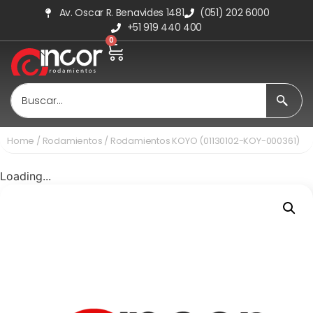
Av. Oscar R. Benavides 1481
(051) 202 6000
+51 919 440 400
0
Home
/
Rodamientos
/ Rodamientos KOYO (01130102-KOY-000361)
Loading...