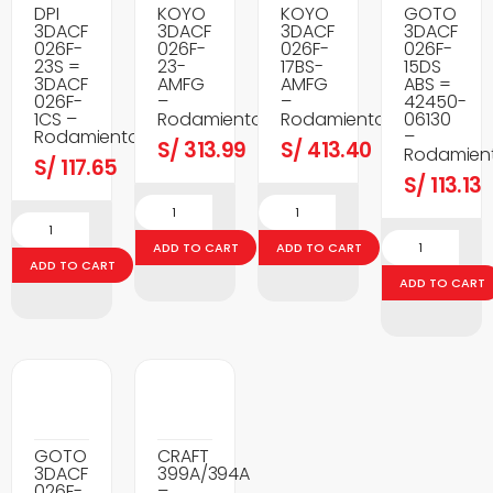
DPI
KOYO
KOYO
GOTO
3DACF
3DACF
3DACF
3DACF
026F-
026F-
026F-
026F-
23S =
23-
17BS-
15DS
3DACF
AMFG
AMFG
ABS =
026F-
–
–
42450-
1CS –
Rodamientos
Rodamientos
06130
Rodamientos
–
S/
313.99
S/
413.40
Rodamien
S/
117.65
S/
113.13
ADD TO CART
ADD TO CART
ADD TO CART
ADD TO CART
GOTO
CRAFT
3DACF
399A/394A
026F-
–