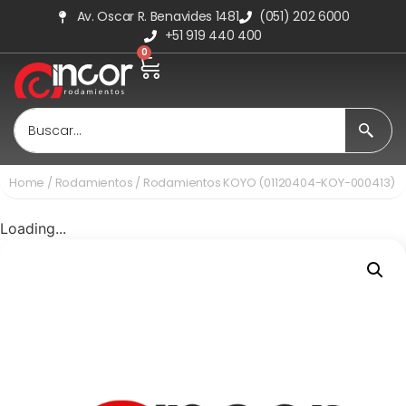
Av. Oscar R. Benavides 1481
(051) 202 6000
+51 919 440 400
0
Home
/
Rodamientos
/ Rodamientos KOYO (01120404-KOY-000413)
Loading...