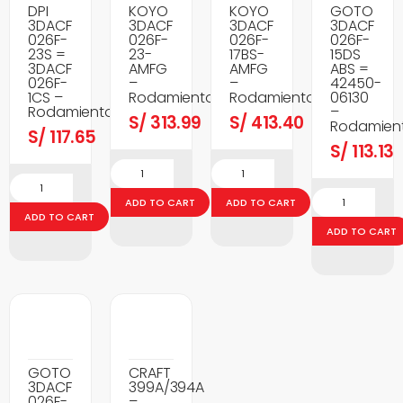
DPI
KOYO
KOYO
GOTO
3DACF
3DACF
3DACF
3DACF
026F-
026F-
026F-
026F-
23S =
23-
17BS-
15DS
3DACF
AMFG
AMFG
ABS =
026F-
–
–
42450-
1CS –
Rodamientos
Rodamientos
06130
Rodamientos
–
S/
313.99
S/
413.40
Rodamien
S/
117.65
S/
113.13
ADD TO CART
ADD TO CART
ADD TO CART
ADD TO CART
GOTO
CRAFT
3DACF
399A/394A
026F-
–