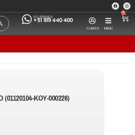
0
ESCRÍBENOS
+51 919 440 400
CUENTA
MENÚ
 (01120104-KOY-000226)