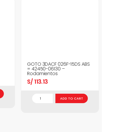
GOTO 3DACF 026F-15DS ABS
= 42450-06130 –
Rodamientos
S/
113.13
ADD TO CART