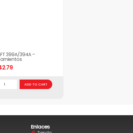
FT 399A/394A –
amientos
42.79
ADD TO CART
Enlaces
Tienda