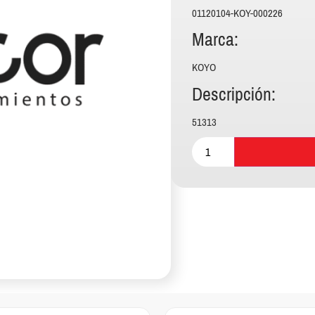
01120104-KOY-000226
Marca:
KOYO
Descripción:
51313