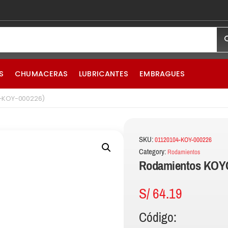
S
CHUMACERAS
LUBRICANTES
EMBRAGUES
4-KOY-000226)
SKU:
01120104-KOY-000226
Category:
Rodamientos
Rodamientos KOYO
S/
64.19
Código: