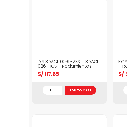
DPI 3DACF 026F-23S = 3DACF
KOY
026F-1CS – Rodamientos
– R
S/
117.65
S/
3
ADD TO CART