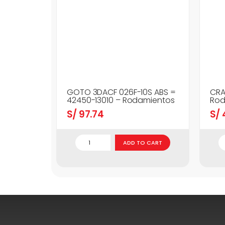
GOTO 3DACF 026F-10S ABS =
CRA
42450-13010 – Rodamientos
Rod
S/
97.74
S/
ADD TO CART