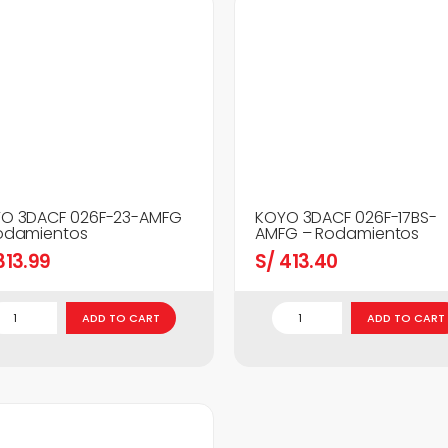
O 3DACF 026F-23-AMFG
KOYO 3DACF 026F-17BS-
odamientos
AMFG – Rodamientos
13.99
S/
413.40
ADD TO CART
ADD TO CART