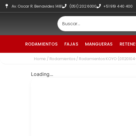
Av. Oscar R. Benavides 1481
(051) 202 6000
+51 919 440 400
RODAMIENTOS
FAJAS
MANGUERAS
RETENE
Home
/
Rodamientos
/ Rodamientos KOYO (0112010
Loading...