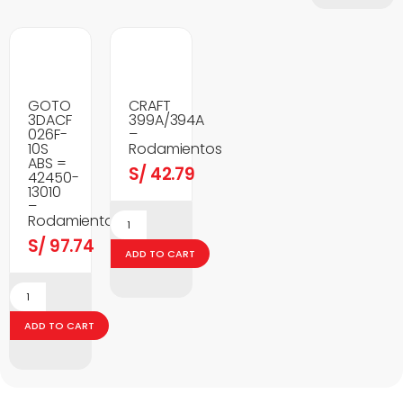
GOTO
CRAFT
3DACF
399A/394A
026F-
–
10S
Rodamientos
ABS =
S/
42.79
42450-
13010
–
Rodamientos
S/
97.74
ADD TO CART
ADD TO CART