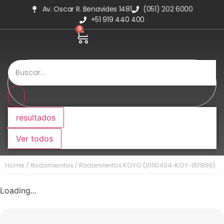
Av. Oscar R. Benavides 1481
(051) 202 6000
+51 919 440 400
0
resultados
Ver todos
Home
/
Rodamientos
/ Rodamientos KOYO (01110404-KOY-001886)
Loading...