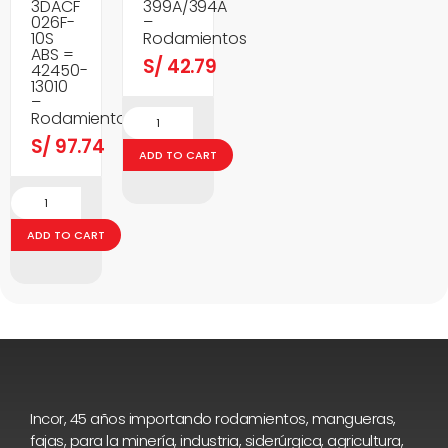
3DACF
399A/394A
026F-
–
10S
Rodamientos
ABS =
S/
42.79
42450-
13010
–
Rodamientos
S/
97.74
ADD TO CART
ADD TO CART
Incor, 45 años importando rodamientos, mangueras,
fajas, para la minería, industria, siderúrgica, agricultura,