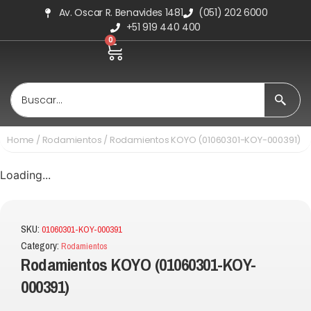
Av. Oscar R. Benavides 1481
(051) 202 6000
+51 919 440 400
0
Home
/
Rodamientos
/ Rodamientos KOYO (01060301-KOY-000391)
Loading...
SKU:
01060301-KOY-000391
Category:
Rodamientos
Rodamientos KOYO (01060301-KOY-
000391)