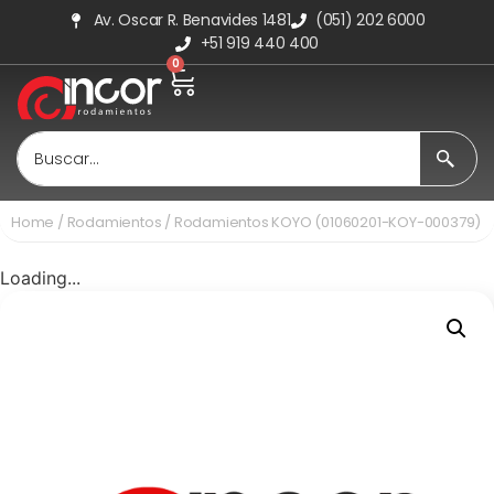
Av. Oscar R. Benavides 1481
(051) 202 6000
+51 919 440 400
0
Home
/
Rodamientos
/ Rodamientos KOYO (01060201-KOY-000379)
Loading...