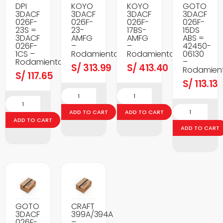
DPI
KOYO
KOYO
GOTO
3DACF
3DACF
3DACF
3DACF
026F-
026F-
026F-
026F-
23S =
23-
17BS-
15DS
3DACF
AMFG
AMFG
ABS =
026F-
–
–
42450-
1CS –
Rodamientos
Rodamientos
06130
Rodamientos
–
S/
313.99
S/
413.40
Rodamien
S/
117.65
S/
113.13
ADD TO CART
ADD TO CART
ADD TO CART
ADD TO CART
GOTO
CRAFT
3DACF
399A/394A
026F-
–