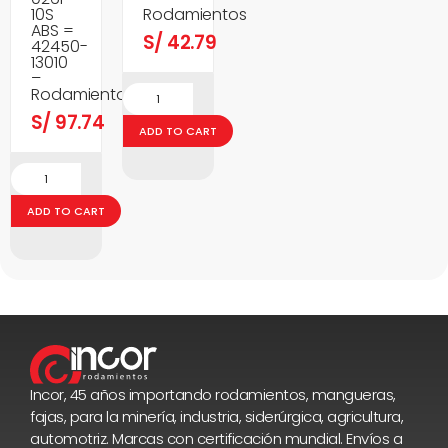
10S
Rodamientos
ABS =
S/
42.79
42450-
13010
–
Rodamientos
S/
97.74
ADD TO CART
ADD TO CART
Incor, 45 años importando rodamientos, mangueras,
fajas, para la minería, industria, siderúrgica, agricultura,
automotriz. Marcas con certificación mundial. Envíos a