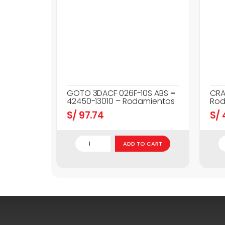
GOTO 3DACF 026F-10S ABS =
CRA
42450-13010 – Rodamientos
Rod
S/
97.74
S/
ADD TO CART