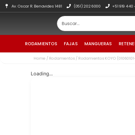
Av. Oscar R. Benavides 1481
(051) 202 6000
+51 919 440
RODAMIENTOS
FAJAS
MANGUERAS
RETENE
Home
/
Rodamientos
/ Rodamientos KOYO (01060101
Loading...