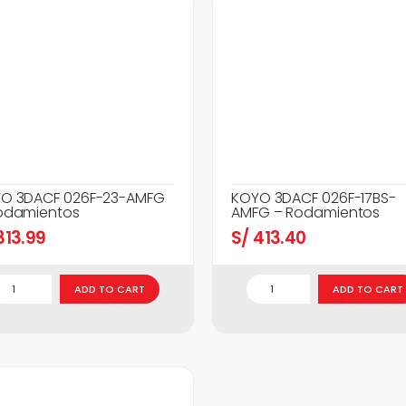
O 3DACF 026F-23-AMFG
KOYO 3DACF 026F-17BS-
odamientos
AMFG – Rodamientos
13.99
S/
413.40
ADD TO CART
ADD TO CART