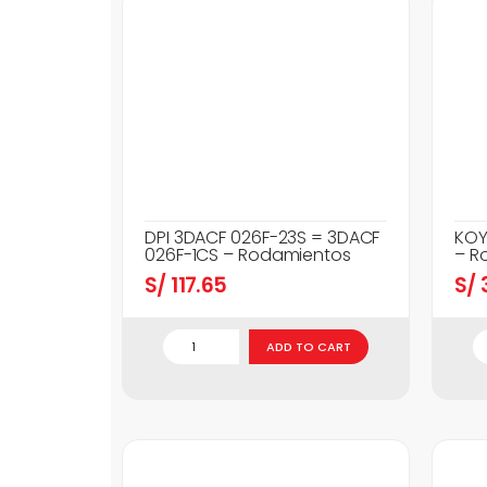
DPI 3DACF 026F-23S = 3DACF
KOY
026F-1CS – Rodamientos
– R
S/
117.65
S/
3
ADD TO CART