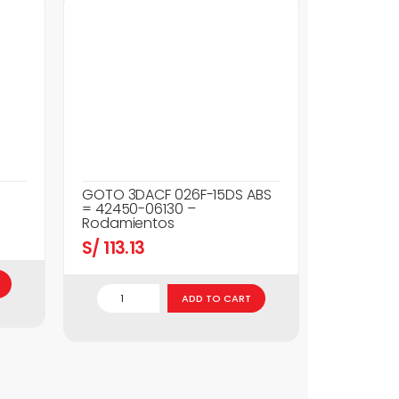
GOTO 3DACF 026F-15DS ABS
= 42450-06130 –
Rodamientos
S/
113.13
ADD TO CART