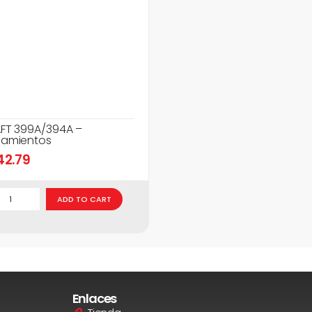
FT 399A/394A –
amientos
42.79
ADD TO CART
Enlaces