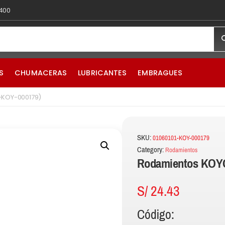
 400
S
CHUMACERAS
LUBRICANTES
EMBRAGUES
-KOY-000179)
SKU:
01060101-KOY-000179
Category:
Rodamientos
Rodamientos KOYO
S/
24.43
Código: