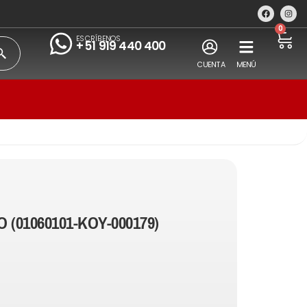
0
ESCRÍBENOS
+51 919 440 400
CUENTA
MENÚ
 (01060101-KOY-000179)