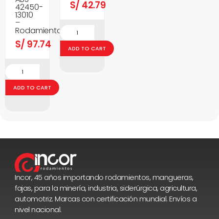
S/
42.79
42450-
13010
–
Rodamientos
S/
97.74
ADD TO CART
ADD TO CART
Incor, 45 años importando rodamientos, mangueras,
fajas, para la minería, industria, siderúrgica, agricultura,
automotriz. Marcas con certificación mundial. Envíos a
nivel nacional.