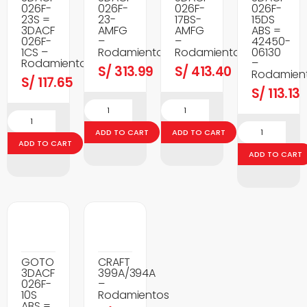
026F-
026F-
026F-
026F-
23S =
23-
17BS-
15DS
3DACF
AMFG
AMFG
ABS =
026F-
–
–
42450-
1CS –
Rodamientos
Rodamientos
06130
Rodamientos
–
S/
313.99
S/
413.40
Rodamien
S/
117.65
S/
113.13
ADD TO CART
ADD TO CART
ADD TO CART
ADD TO CART
GOTO
CRAFT
3DACF
399A/394A
026F-
–
10S
Rodamientos
ABS =