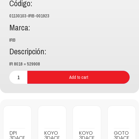
Código:
01130103-IRB-001923
Marca:
IRB
Descripción:
IR 8018 = 529908
Add to cart
DPI
KOYO
KOYO
GOTO
3DACF
3DACF
3DACF
3DACF