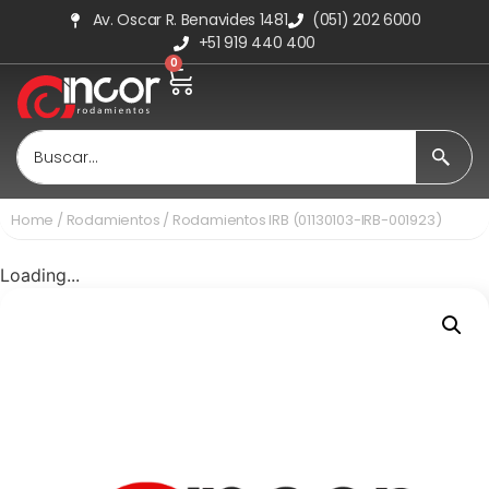
Av. Oscar R. Benavides 1481
(051) 202 6000
+51 919 440 400
0
Home
/
Rodamientos
/ Rodamientos IRB (01130103-IRB-001923)
Loading...