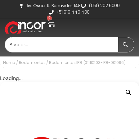
Av. Oscar R. Benavides 1481
(051) 202 6000
+51 919 440 400
0
Home
/
Rodamientos
/ Rodamientos IRB (01110203-IRB-001096)
Loading...