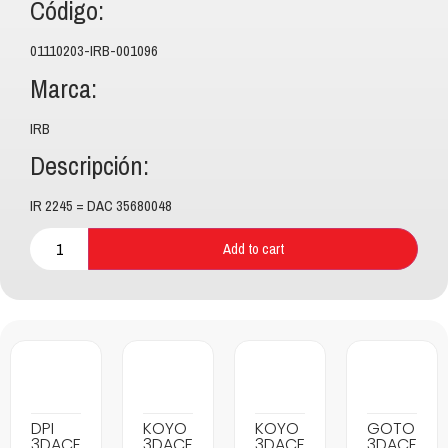
Código:
01110203-IRB-001096
Marca:
IRB
Descripción:
IR 2245 = DAC 35680048
Add to cart
DPI
KOYO
KOYO
GOTO
3DACF
3DACF
3DACF
3DACF