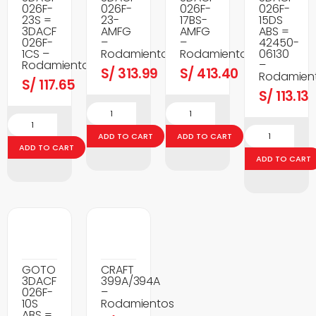
026F-
026F-
026F-
026F-
23S =
23-
17BS-
15DS
3DACF
AMFG
AMFG
ABS =
026F-
–
–
42450-
1CS –
Rodamientos
Rodamientos
06130
Rodamientos
–
S/
313.99
S/
413.40
Rodamien
S/
117.65
S/
113.13
ADD TO CART
ADD TO CART
ADD TO CART
ADD TO CART
GOTO
CRAFT
3DACF
399A/394A
026F-
–
10S
Rodamientos
ABS =