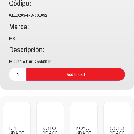
Código:
01110203-IRB-001092
Marca:
IRB
Descripción:
IR 2231 = DAC 25550045
Add to cart
DPI
KOYO
KOYO
GOTO
3DACF
3DACF
3DACF
3DACF