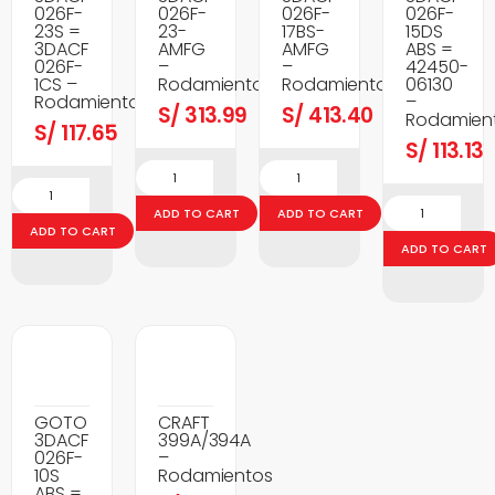
026F-
026F-
026F-
026F-
23S =
23-
17BS-
15DS
3DACF
AMFG
AMFG
ABS =
026F-
–
–
42450-
1CS –
Rodamientos
Rodamientos
06130
Rodamientos
–
S/
313.99
S/
413.40
Rodamien
S/
117.65
S/
113.13
ADD TO CART
ADD TO CART
ADD TO CART
ADD TO CART
GOTO
CRAFT
3DACF
399A/394A
026F-
–
10S
Rodamientos
ABS =