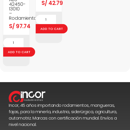
S/
42.79
42450-
13010
–
Rodamientos
S/
97.74
ADD TO CART
ADD TO CART
Incor, 45 años importando rodamientos, mangueras,
fajas, para la minería, industria, siderúrgica, agricultura,
automotriz. Marcas con certificación mundial. Envíos a
nivel nacional.