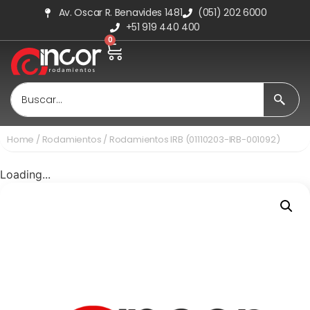
Av. Oscar R. Benavides 1481
(051) 202 6000
+51 919 440 400
0
Home
/
Rodamientos
/ Rodamientos IRB (01110203-IRB-001092)
Loading...