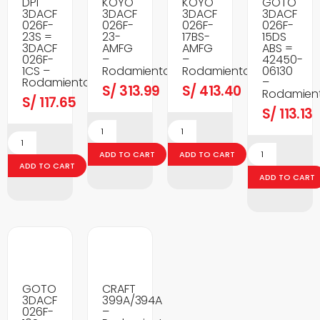
DPI
KOYO
KOYO
GOTO
3DACF
3DACF
3DACF
3DACF
026F-
026F-
026F-
026F-
23S =
23-
17BS-
15DS
3DACF
AMFG
AMFG
ABS =
026F-
–
–
42450-
1CS –
Rodamientos
Rodamientos
06130
Rodamientos
–
S/
313.99
S/
413.40
Rodamien
S/
117.65
S/
113.13
ADD TO CART
ADD TO CART
ADD TO CART
ADD TO CART
GOTO
CRAFT
3DACF
399A/394A
026F-
–