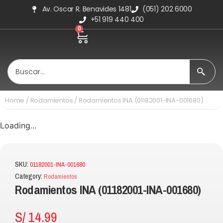
Av. Oscar R. Benavides 1481
(051) 202 6000
+51 919 440 400
0
Home
/
Rodamientos
/ Rodamientos INA (01182001-INA-001680)
Loading...
SKU:
01182001-INA-001680
Category:
Rodamientos
Rodamientos INA (01182001-INA-001680)
S/
14.99