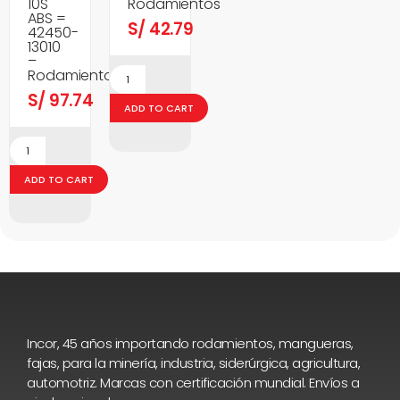
10S
Rodamientos
ABS =
S/
42.79
42450-
13010
–
Rodamientos
S/
97.74
ADD TO CART
ADD TO CART
Incor, 45 años importando rodamientos, mangueras,
fajas, para la minería, industria, siderúrgica, agricultura,
automotriz. Marcas con certificación mundial. Envíos a