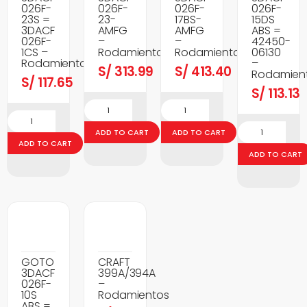
026F-
026F-
026F-
026F-
23S =
23-
17BS-
15DS
3DACF
AMFG
AMFG
ABS =
026F-
–
–
42450-
1CS –
Rodamientos
Rodamientos
06130
Rodamientos
–
S/
313.99
S/
413.40
Rodamien
S/
117.65
S/
113.13
ADD TO CART
ADD TO CART
ADD TO CART
ADD TO CART
GOTO
CRAFT
3DACF
399A/394A
026F-
–
10S
Rodamientos
ABS =