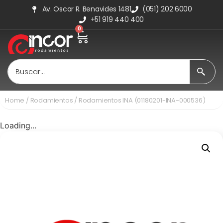
Av. Oscar R. Benavides 1481
(051) 202 6000
+51 919 440 400
0
Home
/
Rodamientos
/ Rodamientos INA (01180201-INA-000536)
Loading...