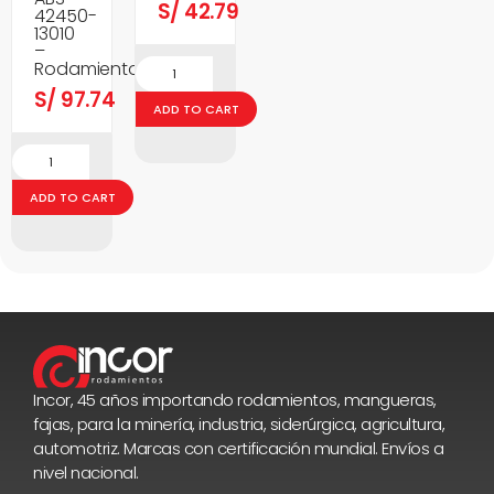
S/
42.79
42450-
13010
–
Rodamientos
S/
97.74
ADD TO CART
ADD TO CART
Incor, 45 años importando rodamientos, mangueras,
fajas, para la minería, industria, siderúrgica, agricultura,
automotriz. Marcas con certificación mundial. Envíos a
nivel nacional.