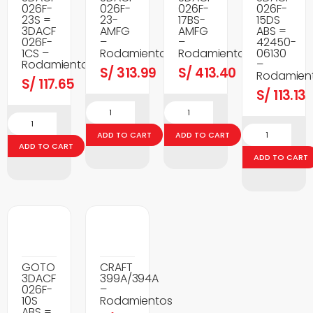
026F-
026F-
026F-
026F-
23S =
23-
17BS-
15DS
3DACF
AMFG
AMFG
ABS =
026F-
–
–
42450-
1CS –
Rodamientos
Rodamientos
06130
Rodamientos
–
S/
313.99
S/
413.40
Rodamien
S/
117.65
S/
113.13
ADD TO CART
ADD TO CART
ADD TO CART
ADD TO CART
GOTO
CRAFT
3DACF
399A/394A
026F-
–
10S
Rodamientos
ABS =