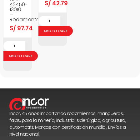
S/
42.79
42450-
13010
–
Rodamientos
S/
97.74
ADD TO CART
ADD TO CART
Incor, 45 años importando rodamientos, mangueras,
fajas, para la minería, industria, siderúrgica, agricultura,
automotriz. Marcas con certificación mundial. Envíos a
nivel nacional.