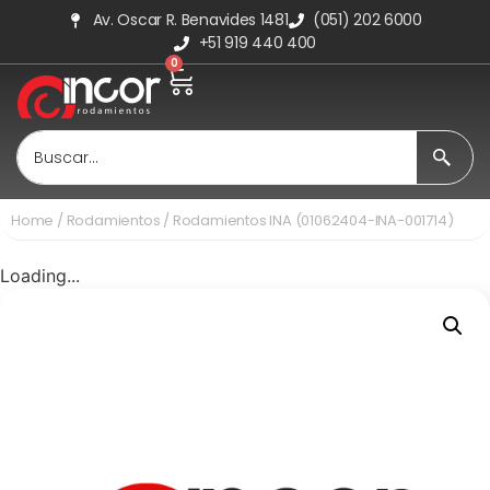
Av. Oscar R. Benavides 1481
(051) 202 6000
+51 919 440 400
0
Home
/
Rodamientos
/ Rodamientos INA (01062404-INA-001714)
Loading...