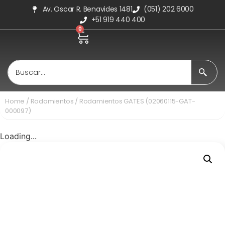
Av. Oscar R. Benavides 1481
(051) 202 6000
+51 919 440 400
0
Home
/
Rodamientos
/ Rodamientos GATES (02060115-GAT-
000097)
Loading...