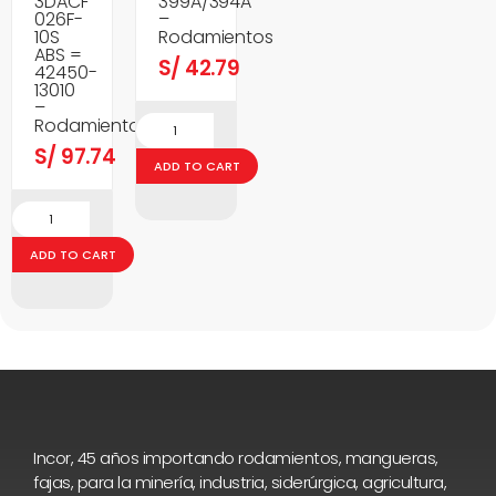
3DACF
399A/394A
026F-
–
10S
Rodamientos
ABS =
S/
42.79
42450-
13010
–
Rodamientos
S/
97.74
ADD TO CART
ADD TO CART
Incor, 45 años importando rodamientos, mangueras,
fajas, para la minería, industria, siderúrgica, agricultura,