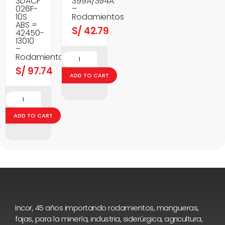
3DACF
399A/394A
026F-
–
10S
Rodamientos
ABS =
S/
42.79
42450-
13010
–
Rodamientos
S/
97.74
ADD TO CART
ADD TO CART
Incor, 45 años importando rodamientos, mangueras,
fajas, para la minería, industria, siderúrgica, agricultura,