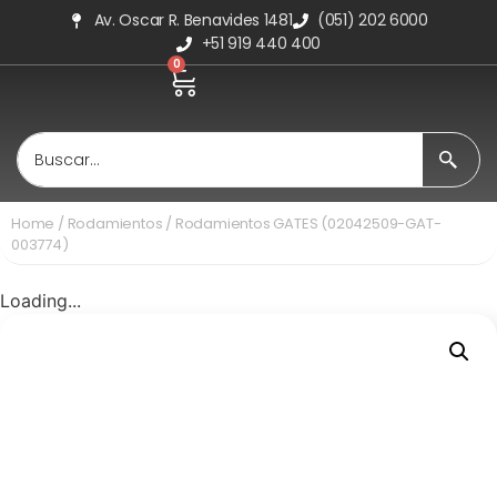
Av. Oscar R. Benavides 1481
(051) 202 6000
+51 919 440 400
0
Home
/
Rodamientos
/ Rodamientos GATES (02042509-GAT-
003774)
Loading...