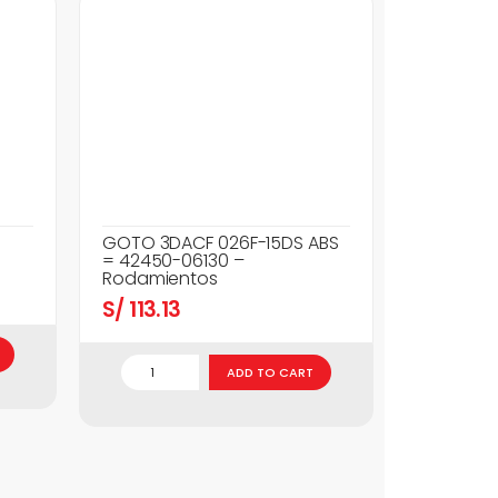
GOTO 3DACF 026F-15DS ABS
= 42450-06130 –
Rodamientos
S/
113.13
ADD TO CART