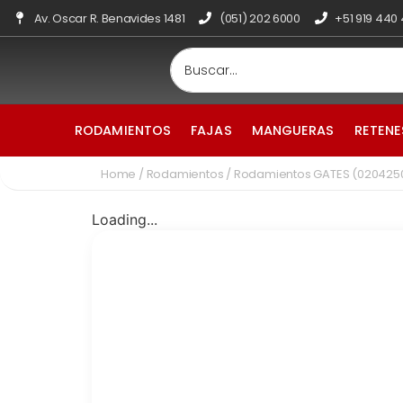
Av. Oscar R. Benavides 1481
(051) 202 6000
+51 919 440
RODAMIENTOS
FAJAS
MANGUERAS
RETENE
Home
/
Rodamientos
/ Rodamientos GATES (020425
Loading...