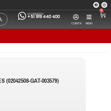
0
ESCRÍBENOS
+51 919 440 400
CUENTA
MENÚ
S (02042508-GAT-003579)