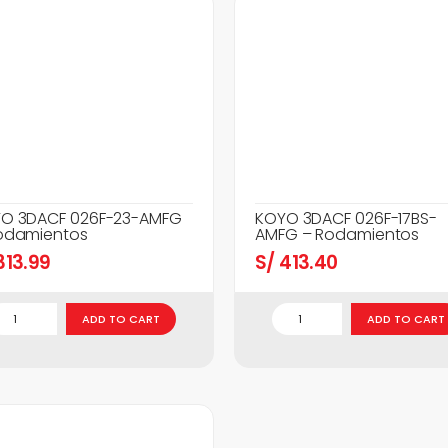
O 3DACF 026F-23-AMFG
KOYO 3DACF 026F-17BS-
odamientos
AMFG – Rodamientos
13.99
S/
413.40
ADD TO CART
ADD TO CART