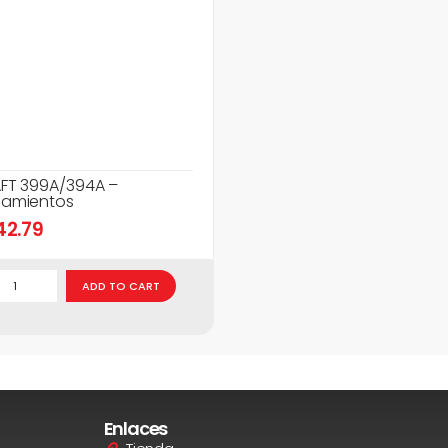
FT 399A/394A –
amientos
42.79
ADD TO CART
Enlaces