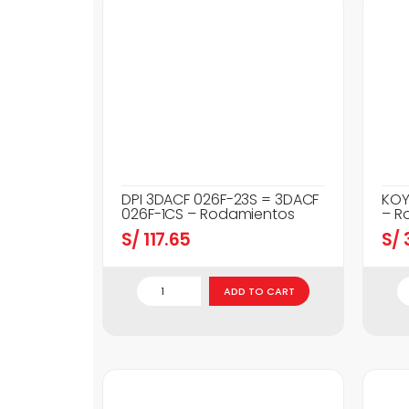
DPI 3DACF 026F-23S = 3DACF
KOY
026F-1CS – Rodamientos
– R
S/
117.65
S/
3
ADD TO CART