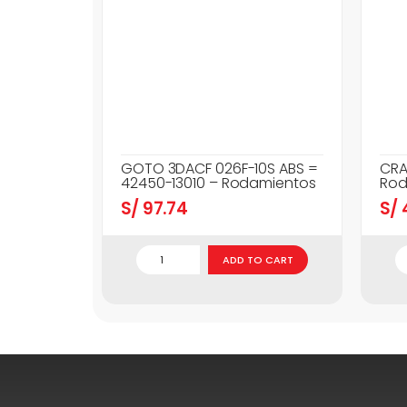
GOTO 3DACF 026F-10S ABS =
CRA
42450-13010 – Rodamientos
Rod
S/
97.74
S/
ADD TO CART