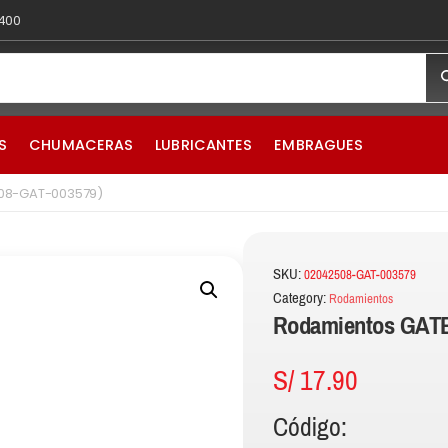
 400
S
CHUMACERAS
LUBRICANTES
EMBRAGUES
08-GAT-003579)
SKU:
02042508-GAT-003579
Category:
Rodamientos
Rodamientos GATE
S/
17.90
Código: