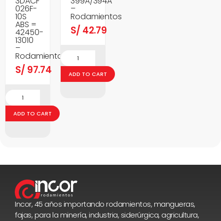
3DACF
399A/394A
026F-
–
10S
Rodamientos
ABS =
S/
42.79
42450-
13010
–
Rodamientos
S/
97.74
ADD TO CART
ADD TO CART
Incor, 45 años importando rodamientos, mangueras,
fajas, para la minería, industria, siderúrgica, agricultura,