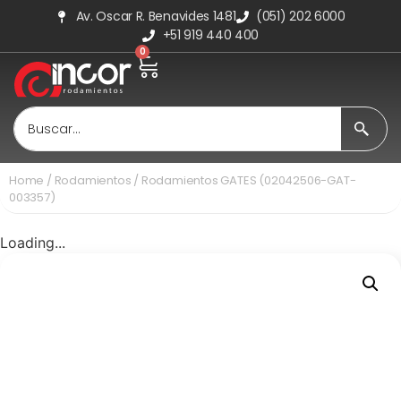
Av. Oscar R. Benavides 1481
(051) 202 6000
+51 919 440 400
0
Home
/
Rodamientos
/ Rodamientos GATES (02042506-GAT-
003357)
Loading...