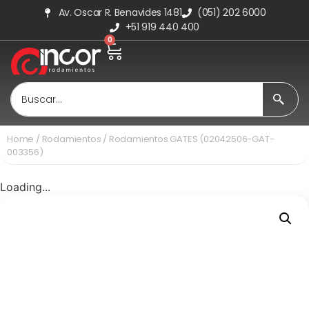
Av. Oscar R. Benavides 1481
(051) 202 6000
+51 919 440 400
0
Home
/
Rodamientos
/ Rodamientos GATES (02042506-GAT-
003356)
Loading...