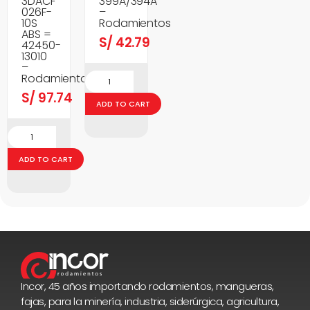
3DACF
399A/394A
026F-
–
10S
Rodamientos
ABS =
S/
42.79
42450-
13010
–
Rodamientos
S/
97.74
ADD TO CART
ADD TO CART
Incor, 45 años importando rodamientos, mangueras,
fajas, para la minería, industria, siderúrgica, agricultura,