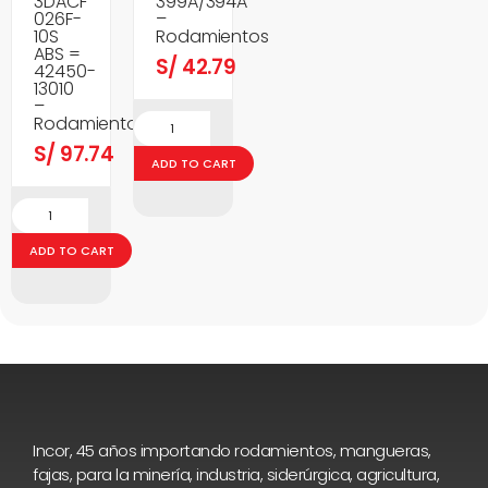
3DACF
399A/394A
026F-
–
10S
Rodamientos
ABS =
S/
42.79
42450-
13010
–
Rodamientos
S/
97.74
ADD TO CART
ADD TO CART
Incor, 45 años importando rodamientos, mangueras,
fajas, para la minería, industria, siderúrgica, agricultura,