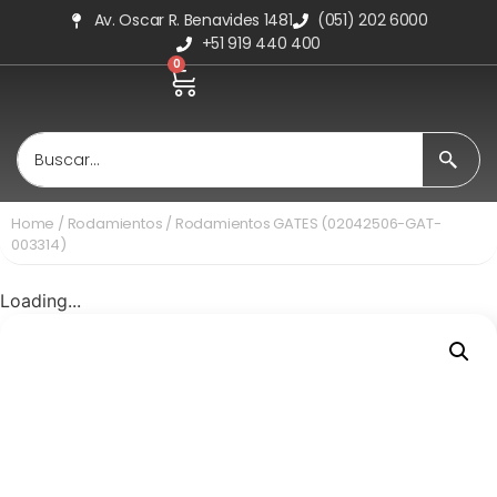
Av. Oscar R. Benavides 1481
(051) 202 6000
+51 919 440 400
0
Home
/
Rodamientos
/ Rodamientos GATES (02042506-GAT-
003314)
Loading...