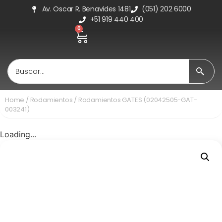
Av. Oscar R. Benavides 1481
(051) 202 6000
+51 919 440 400
0
Home
/
Rodamientos
/ Rodamientos GATES (02042505-GAT-
003241)
Loading...