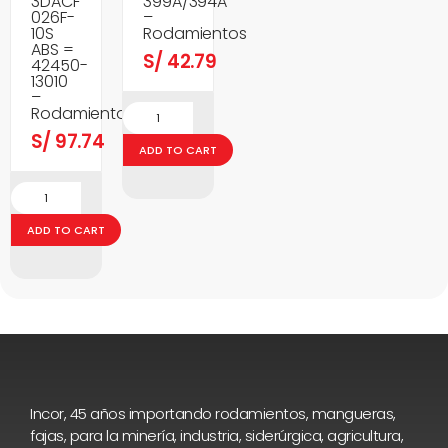
3DACF
399A/394A
026F-
–
10S
Rodamientos
ABS =
S/
42.79
42450-
13010
–
Rodamientos
S/
97.74
ADD TO CART
ADD TO CART
Incor, 45 años importando rodamientos, mangueras,
fajas, para la minería, industria, siderúrgica, agricultura,