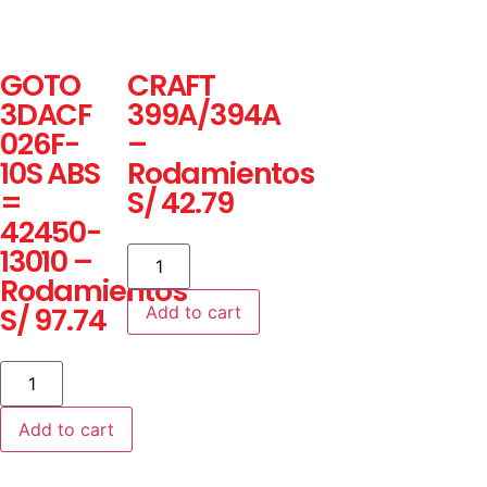
GOTO
CRAFT
3DACF
399A/394A
026F-
–
10S ABS
Rodamientos
=
S/
42.79
42450-
13010 –
Rodamientos
S/
97.74
Add to cart
Add to cart