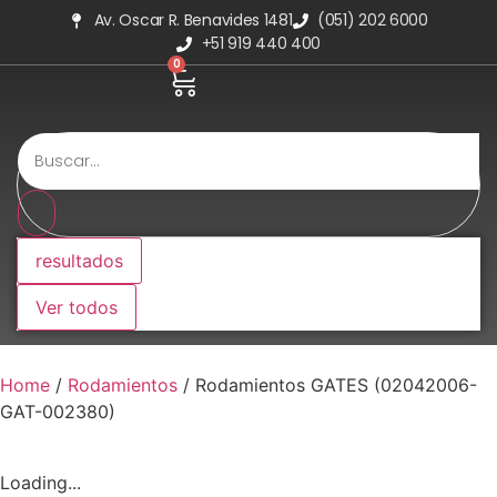
Av. Oscar R. Benavides 1481
(051) 202 6000
+51 919 440 400
0
resultados
Ver todos
Home
/
Rodamientos
/ Rodamientos GATES (02042006-
GAT-002380)
Loading...