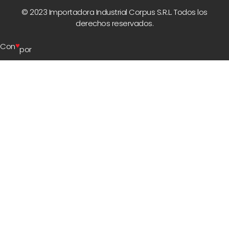
© 2023 Importadora Industrial Corpus S.R.L. Todos los
derechos reservados.
♥
Con
por