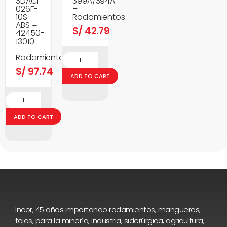
3DACF
399A/394A
026F-
–
10S
Rodamientos
ABS =
S/
42.79
42450-
13010
–
Rodamientos
S/
97.74
ADD TO CART
ADD TO CART
Incor, 45 años importando rodamientos, mangueras,
fajas, para la minería, industria, siderúrgica, agricultura,