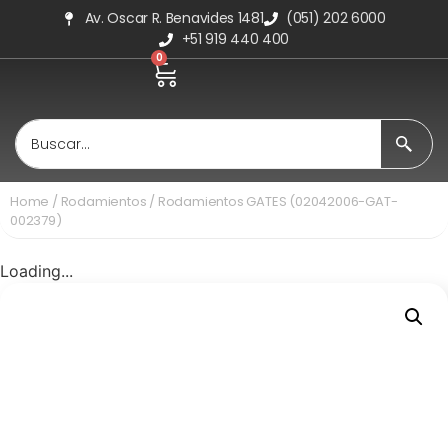
Av. Oscar R. Benavides 1481
(051) 202 6000
+51 919 440 400
0
Home
/
Rodamientos
/ Rodamientos GATES (02042006-GAT-
002379)
Loading...