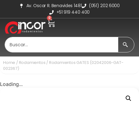
Av. Oscar R. Benavides 1481
(051) 202 6000
+51 919 440 400
0
Home
/
Rodamientos
/ Rodamientos GATES (02042006-GAT-
002367)
Loading...