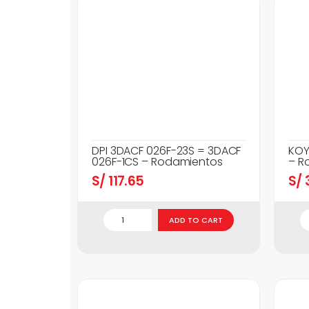
DPI 3DACF 026F-23S = 3DACF
KOY
026F-1CS – Rodamientos
– R
S/
117.65
S/
3
ADD TO CART