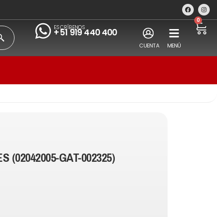
0
ESCRÍBENOS
+51 919 440 400
CUENTA
MENÚ
S (02042005-GAT-002325)