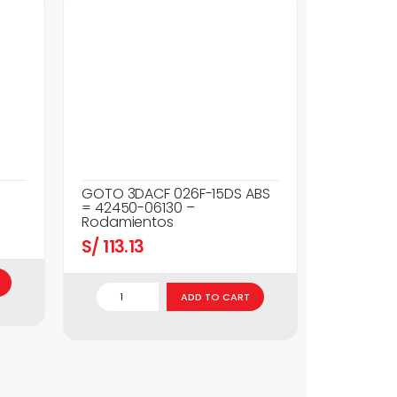
GOTO 3DACF 026F-15DS ABS
= 42450-06130 –
Rodamientos
S/
113.13
ADD TO CART