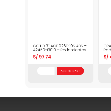
GOTO 3DACF 026F-10S ABS =
CRA
42450-13010 – Rodamientos
Rod
S/
97.74
S/
ADD TO CART