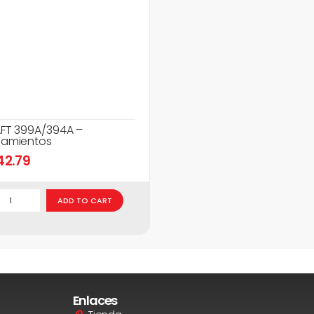
FT 399A/394A –
amientos
42.79
ADD TO CART
Enlaces