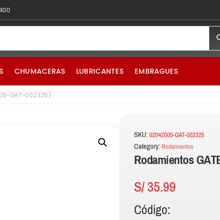
 400
S
CHUMACERAS
LUBRICANTES
EMBRAGUES
005-GAT-002325)
SKU:
02042005-GAT-002325
Category:
Rodamientos
Rodamientos GATE
S/
35.99
Código: