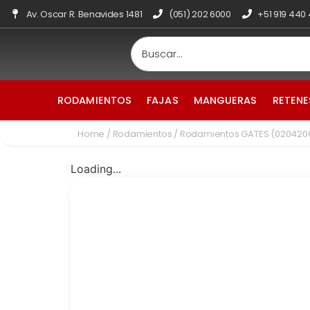
Av. Oscar R. Benavides 1481
(051) 202 6000
+51 919 440
RODAMIENTOS
FAJAS
MANGUERAS
RETENE
Home
/
Rodamientos
/ Rodamientos GATES (02042
Loading...