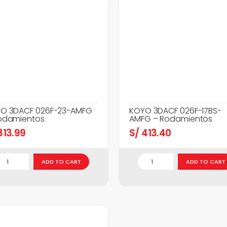
O 3DACF 026F-23-AMFG
KOYO 3DACF 026F-17BS-
odamientos
AMFG – Rodamientos
13.99
S/
413.40
ADD TO CART
ADD TO CART